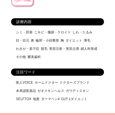
九州・沖縄
診療内容
シミ・肝斑
ニキビ・傷跡・ケロイド
しわ・たるみ
目・目元
鼻
輪郭・小顔整形
胸
ダイエット
薄毛
わきが・多汗症
脱毛
美容注射・美容点滴
婦人科形成
その他
審美歯科
注目ワード
医人VOICE
ホームドクター
ドクターズブランド
未承認医薬品
ゼオスキンヘルス
ガウディスキン
SELFTOX
地黄
ダーマペン4
GLP-1ダイエット