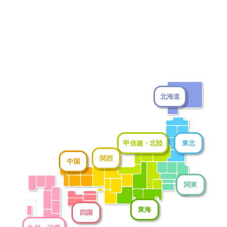
北海道
甲信越・北陸
東北
関西
中国
関東
東海
四国