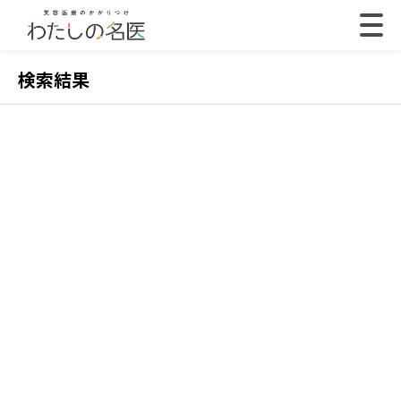
検索結果
2022.07.18
202
【体験取材】ポテンツァの効果は？経過や効果の
【
実感はいつから？
レ