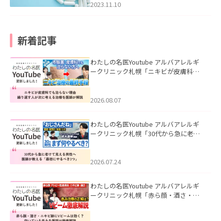
2023.11.10
新着記事
わたしの名医Youtube アルバアレルギ
ークリニック札幌「ニキビが皮膚科で
も治らない理由｜繰り返す人が次に考
える治療を医師が解説」を公開いたし
ました。
2026.08.07
わたしの名医Youtube アルバアレルギ
ークリニック札幌「30代から急に老け
て見える男性へ｜医師が教える「最初
にやるべき3つ」」を公開いたしまし
た。
2026.07.24
わたしの名医Youtube アルバアレルギ
ークリニック札幌「赤ら顔・酒さ・ニ
キビ跡にVビームは効く？向いている赤
みを医師が徹底解説」を公開いたしま