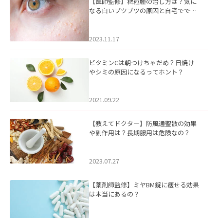
【医師監修】稗粒腫の治し方は？気に
なる白いブツブツの原因と自宅ででき
るケアについて
2023.11.17
ビタミンCは朝つけちゃだめ？日焼け
やシミの原因になるってホント？
2021.09.22
【教えてドクター】防風通聖散の効果
や副作用は？長期服用は危険なの？
2023.07.27
【薬剤師監修】ミヤBM錠に痩せる効果
は本当にあるの？