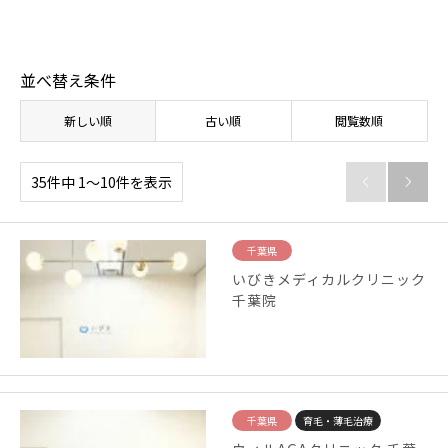
並べ替え条件
新しい順
古い順
閲覧数順
35件中 1〜10件を表示


千葉県
いびきメディカルクリニック
千葉院
千葉県
育毛・薄毛治療