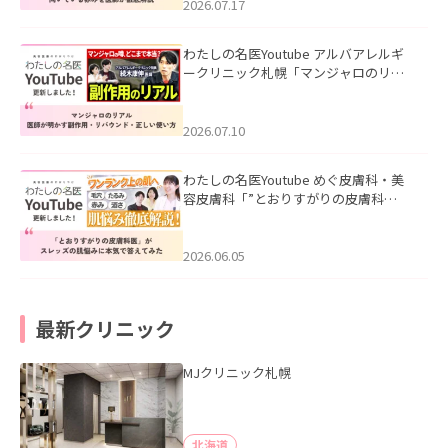
した。
2026.07.17
わたしの名医Youtube アルバアレルギ
ークリニック札幌「マンジャロのリア
ル｜医師が明かす副作用・リバウン
ド・正しい使い方」を公開いたしまし
た。
2026.07.10
わたしの名医Youtube めぐ皮膚科・美
容皮膚科「”とおりすがりの皮膚科
医”がスレッズの肌悩みに本気で答えて
みた」を公開いたしました。
2026.06.05
最新クリニック
MJクリニック札幌
北海道