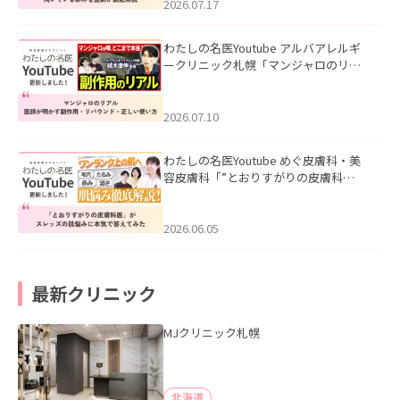
した。
2026.07.17
わたしの名医Youtube アルバアレルギ
ークリニック札幌「マンジャロのリア
ル｜医師が明かす副作用・リバウン
ド・正しい使い方」を公開いたしまし
た。
2026.07.10
わたしの名医Youtube めぐ皮膚科・美
容皮膚科「”とおりすがりの皮膚科
医”がスレッズの肌悩みに本気で答えて
みた」を公開いたしました。
2026.06.05
最新クリニック
MJクリニック札幌
北海道