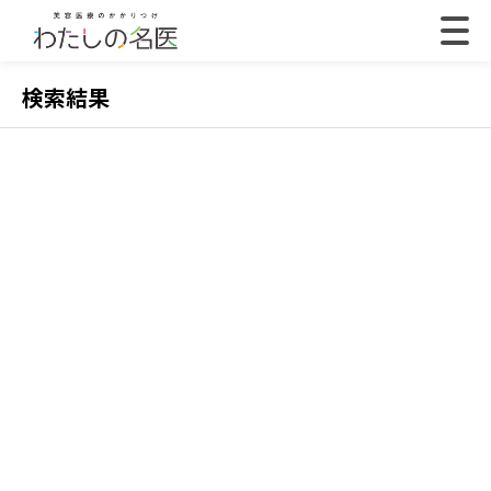
検索結果
2022.07.18
202
【体験取材】ポテンツァの効果は？経過や効果の
【
実感はいつから？
レ