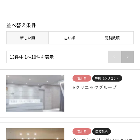
並べ替え条件
新しい順
古い順
閲覧数順
13件中 1〜10件を表示


石川県
豊胸（シリコン）
eクリニックグループ
石川県
医療脱毛