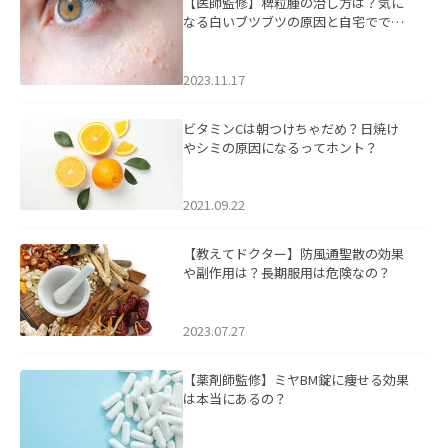
【医師監修】稗粒腫の治し方は？気に
なる白いブツブツの原因と自宅ででき
るケアについて
2023.11.17
ビタミンCは朝つけちゃだめ？日焼け
やシミの原因になるってホント？
2021.09.22
【教えてドクター】防風通聖散の効果
や副作用は？長期服用は危険なの？
2023.07.27
【薬剤師監修】ミヤBM錠に痩せる効果
は本当にあるの？