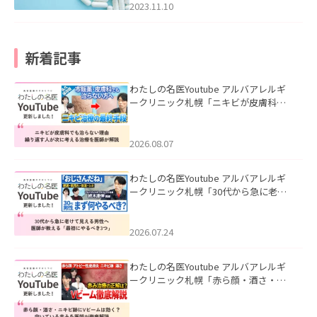
2023.11.10
新着記事
わたしの名医Youtube アルバアレルギ
ークリニック札幌「ニキビが皮膚科で
も治らない理由｜繰り返す人が次に考
える治療を医師が解説」を公開いたし
ました。
2026.08.07
わたしの名医Youtube アルバアレルギ
ークリニック札幌「30代から急に老け
て見える男性へ｜医師が教える「最初
にやるべき3つ」」を公開いたしまし
た。
2026.07.24
わたしの名医Youtube アルバアレルギ
ークリニック札幌「赤ら顔・酒さ・ニ
キビ跡にVビームは効く？向いている赤
みを医師が徹底解説」を公開いたしま