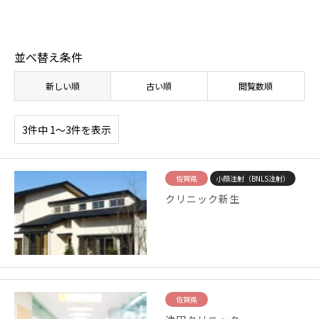
並べ替え条件
新しい順
古い順
閲覧数順
3件中 1〜3件を表示
佐賀県
小顔注射（BNLS注射）
クリニック新生
佐賀県