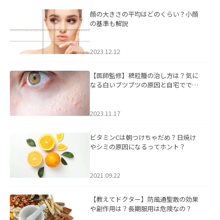
顔の大きさの平均はどのくらい？小顔
の基準も解説
2023.12.12
【医師監修】稗粒腫の治し方は？気に
なる白いブツブツの原因と自宅ででき
るケアについて
2023.11.17
ビタミンCは朝つけちゃだめ？日焼け
やシミの原因になるってホント？
2021.09.22
【教えてドクター】防風通聖散の効果
や副作用は？長期服用は危険なの？