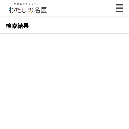
検索結果
2022.07.18
202
【体験取材】ポテンツァの効果は？経過や効果の
【
実感はいつから？
レ