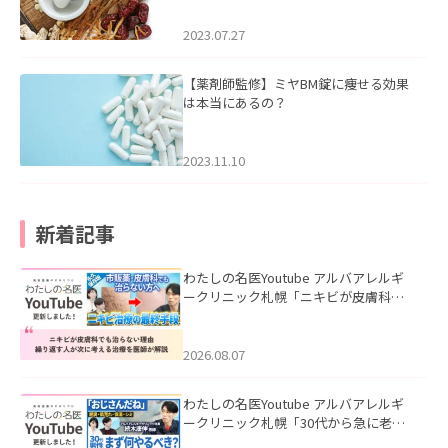
2023.07.27
【薬剤師監修】ミヤBM錠に痩せる効果
は本当にあるの？
2023.11.10
新着記事
わたしの名医Youtube アルバアレルギ
ークリニック札幌「ニキビが皮膚科で
も治らない理由｜繰り返す人が次に考
える治療を医師が解説」を公開いたし
ました。
2026.08.07
わたしの名医Youtube アルバアレルギ
ークリニック札幌「30代から急に老け
て見える男性へ｜医師が教える「最初