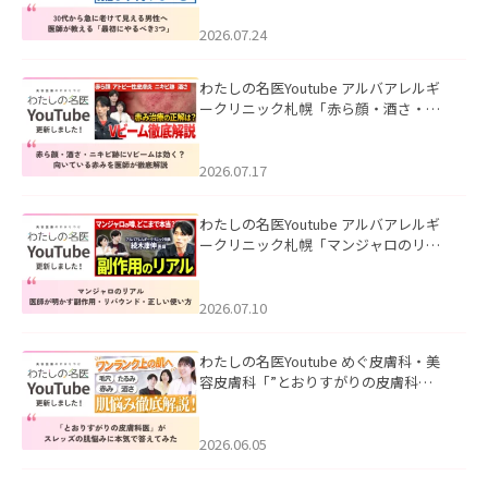
にやるべき3つ」」を公開いたしまし
た。
2026.07.24
わたしの名医Youtube アルバアレルギ
ークリニック札幌「赤ら顔・酒さ・ニ
キビ跡にVビームは効く？向いている赤
みを医師が徹底解説」を公開いたしま
した。
2026.07.17
わたしの名医Youtube アルバアレルギ
ークリニック札幌「マンジャロのリア
ル｜医師が明かす副作用・リバウン
ド・正しい使い方」を公開いたしまし
た。
2026.07.10
わたしの名医Youtube めぐ皮膚科・美
容皮膚科「”とおりすがりの皮膚科
医”がスレッズの肌悩みに本気で答えて
みた」を公開いたしました。
2026.06.05