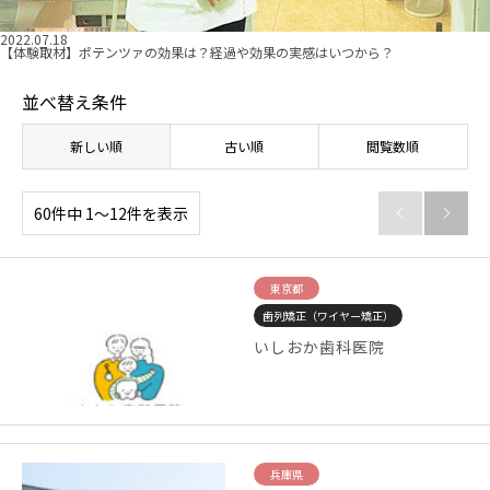
2022.07.18
【体験取材】ポテンツァの効果は？経過や効果の実感はいつから？
並べ替え条件
新しい順
古い順
閲覧数順
60件中 1〜12件を表示


東京都
歯列矯正（ワイヤー矯正）
いしおか歯科医院
兵庫県