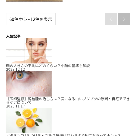
60件中 1〜12件を表示


人気記事
顔の大きさの平均はどのくらい？小顔の基準も解説
2023.12.12
【医師監修】稗粒腫の治し方は？気になる白いブツブツの原因と自宅ででき
るケアについて
2023.11.17
ビタミンCは朝つけちゃだめ？日焼けやシミの原因になるってホント？