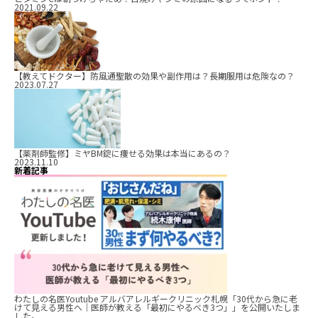
2021.09.22
【教えてドクター】防風通聖散の効果や副作用は？長期服用は危険なの？
2023.07.27
【薬剤師監修】ミヤBM錠に痩せる効果は本当にあるの？
2023.11.10
新着記事
わたしの名医Youtube アルバアレルギークリニック札幌「30代から急に老
けて見える男性へ｜医師が教える「最初にやるべき3つ」」を公開いたしま
した。