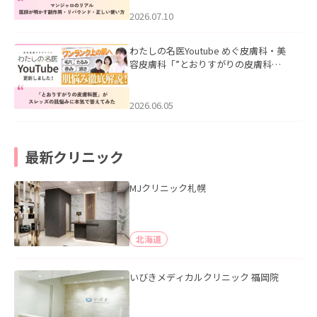
ド・正しい使い方」を公開いたしまし
た。
2026.07.10
わたしの名医Youtube めぐ皮膚科・美
容皮膚科「”とおりすがりの皮膚科
医”がスレッズの肌悩みに本気で答えて
みた」を公開いたしました。
2026.06.05
最新クリニック
MJクリニック札幌
北海道
いびきメディカルクリニック 福岡院