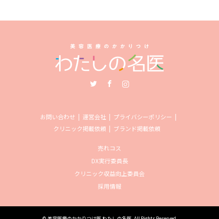
Twitter
Facebook
Instagram
お問い合わせ
運営会社
プライバシーポリシー
クリニック掲載依頼
ブランド掲載依頼
売れコス
DX実行委員長
クリニック収益向上委員会
採用情報
©
美容医療のかかりつけ医 わたしの名医
. All Rights Reserved.