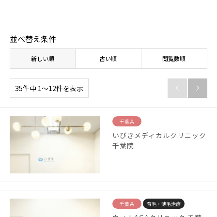
並べ替え条件
新しい順
古い順
閲覧数順
35件中 1〜12件を表示


千葉県
いびきメディカルクリニック
千葉院
千葉県
育毛・薄毛治療