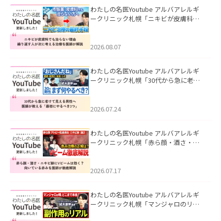
わたしの名医Youtube アルバアレルギ
ークリニック札幌「ニキビが皮膚科で
も治らない理由｜繰り返す人が次に考
える治療を医師が解説」を公開いたし
ました。
2026.08.07
わたしの名医Youtube アルバアレルギ
ークリニック札幌「30代から急に老け
て見える男性へ｜医師が教える「最初
にやるべき3つ」」を公開いたしまし
た。
2026.07.24
わたしの名医Youtube アルバアレルギ
ークリニック札幌「赤ら顔・酒さ・ニ
キビ跡にVビームは効く？向いている赤
みを医師が徹底解説」を公開いたしま
した。
2026.07.17
わたしの名医Youtube アルバアレルギ
ークリニック札幌「マンジャロのリア
ル｜医師が明かす副作用・リバウン