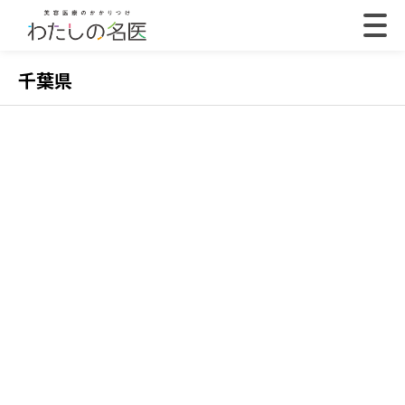
千葉県
2022.07.18
202
【体験取材】ポテンツァの効果は？経過や効果の
【
実感はいつから？
レ