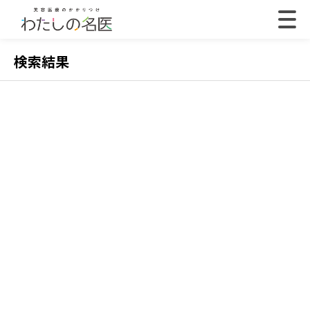
検索結果
2022.07.18
202
【体験取材】ポテンツァの効果は？経過や効果の
【
実感はいつから？
レ