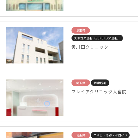
埼玉県
スネコス注射（SUNEKOS®注射）
黄川田クリニック
埼玉県
医療脱毛
フレイアクリニック大宮院
埼玉県
ニキビ・傷跡・ケロイド