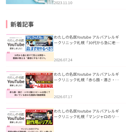
2023.11.10
新着記事
わたしの名医Youtube アルバアレルギ
ークリニック札幌「30代から急に老け
て見える男性へ｜医師が教える「最初
にやるべき3つ」」を公開いたしまし
た。
2026.07.24
わたしの名医Youtube アルバアレルギ
ークリニック札幌「赤ら顔・酒さ・ニ
キビ跡にVビームは効く？向いている赤
みを医師が徹底解説」を公開いたしま
した。
2026.07.17
わたしの名医Youtube アルバアレルギ
ークリニック札幌「マンジャロのリア
ル｜医師が明かす副作用・リバウン
ド・正しい使い方」を公開いたしまし