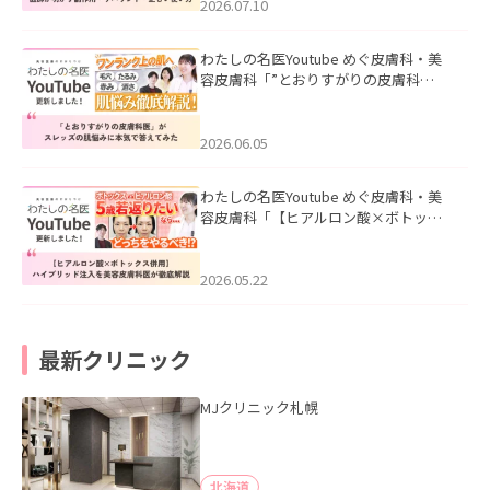
た。
2026.07.10
わたしの名医Youtube めぐ皮膚科・美
容皮膚科「”とおりすがりの皮膚科
医”がスレッズの肌悩みに本気で答えて
みた」を公開いたしました。
2026.06.05
わたしの名医Youtube めぐ皮膚科・美
容皮膚科「【ヒアルロン酸×ボトック
ス併用】ハイブリッド注入を美容皮膚
科医が徹底解説」を公開いたしまし
た。
2026.05.22
最新クリニック
MJクリニック札幌
北海道