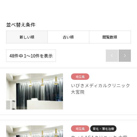
並べ替え条件
新しい順
古い順
閲覧数順
48件中 1〜10件を表示


埼玉県
いびきメディカルクリニック
大宮院
埼玉県
育毛・薄毛治療