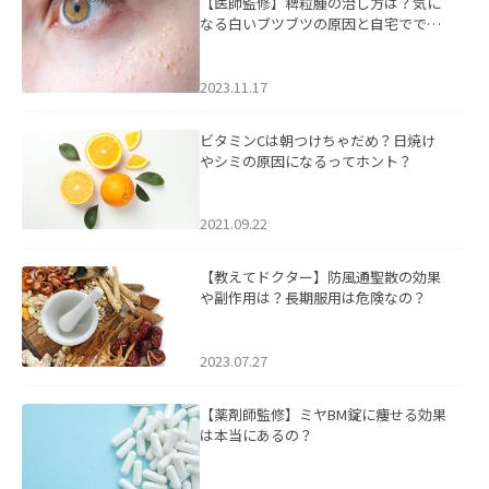
【医師監修】稗粒腫の治し方は？気に
なる白いブツブツの原因と自宅ででき
るケアについて
2023.11.17
ビタミンCは朝つけちゃだめ？日焼け
やシミの原因になるってホント？
2021.09.22
【教えてドクター】防風通聖散の効果
や副作用は？長期服用は危険なの？
2023.07.27
【薬剤師監修】ミヤBM錠に痩せる効果
は本当にあるの？