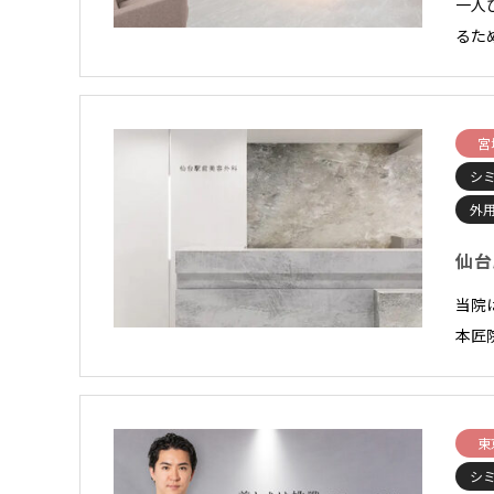
一人
るた
宮
シ
外
仙台
当院
本匠
東
シ