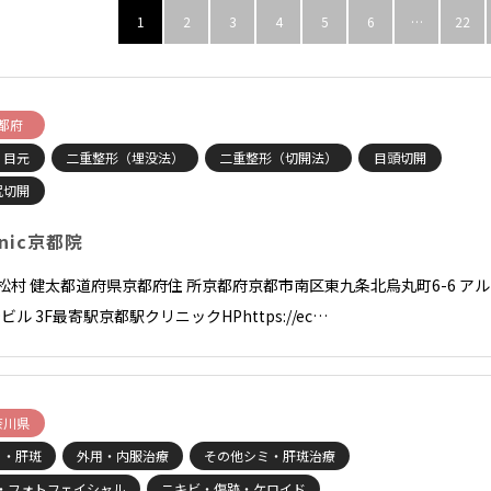
1
2
3
4
5
6
…
22
都府
・目元
二重整形（埋没法）
二重整形（切開法）
目頭切開
尻切開
inic京都院
長松村 健太都道府県京都府住 所京都府京都市南区東九条北烏丸町6-6 アル
ビル 3F最寄駅京都駅クリニックHPhttps://ec…
奈川県
ミ・肝斑
外用・内服治療
その他シミ・肝斑治療
L・フォトフェイシャル
ニキビ・傷跡・ケロイド