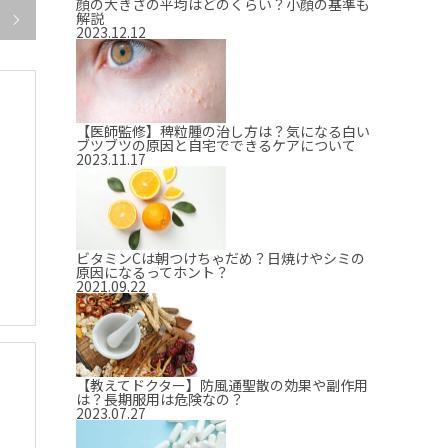
顔の大きさの平均はどのくらい？小顔の基準も
解説

2023.12.12
【医師監修】稗粒腫の治し方は？気になる白い
ブツブツの原因と自宅でできるケアについて
2023.11.17
ビタミンCは朝つけちゃだめ？日焼けやシミの
原因になるってホント？
2021.09.22
【教えてドクター】防風通聖散の効果や副作用
は？長期服用は危険なの？
2023.07.27