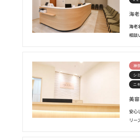
海老
海老
相談
神
シ
ニ
美容
安心
リー