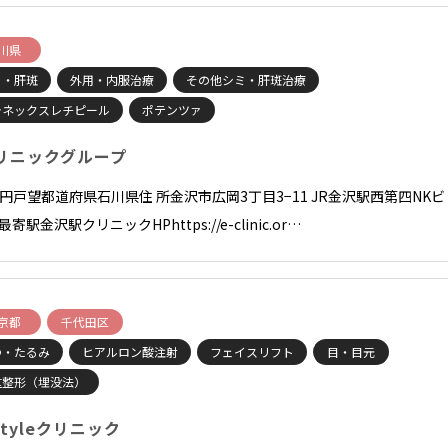
川県
ミ・肝斑
外用・内服治療
その他シミ・肝斑治療
ラネックスレチピール
ポテンツァ
リニックグループ
長 円戸望都道府県石川県住 所金沢市広岡3丁目3−11 JR金沢駅西第四NKビ
F最寄駅金沢駅クリニックHPhttps://e-clinic.or…
京都
千代田区
わ・たるみ
ヒアルロン酸注射
フェイスリフト
目・目元
重整形（埋没法）
Tstyleクリニック