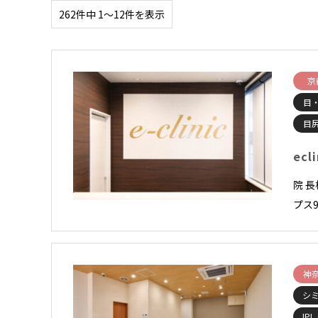
262件中 1〜12件を表示
京
目
目
ecl
院 
プス9
神
シ
IP