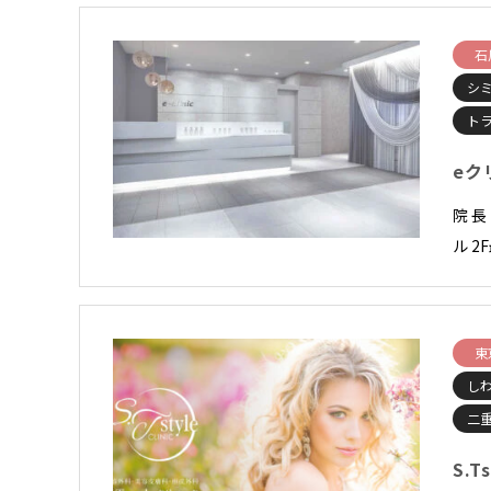
石
シ
ト
eク
院 
ル 2
東
し
二
S.