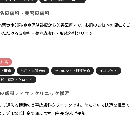
名皮膚科・美容皮膚科
名駅徒歩30秒��保険診療から美容医療まで、お肌のお悩みを幅広くご
いただける皮膚科・美容皮膚科・形成外科クリニッ…
奈川県
ミ・肝斑
外用・内服治療
その他シミ・肝斑治療
イオン導入
キビ・傷跡・ケロイド
皮膚科ティファクリニック横浜
して通える横浜の美容皮膚科クリニックです。待たないで快適な個室で
ズナブルなご料金で通えます。院 長 鈴木洋平都…