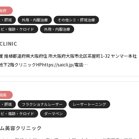
阪府
ミ・肝斑
外用・内服治療
その他シミ・肝斑治療
キビ・傷跡・ケロイド
外用・内服治療
 CLINIC
長崔 煌植都道府県大阪府住 所大阪府大阪市北区茶屋町1-32 ヤンマー本社
地下2階クリニックHPhttps://saicli.jp/電話…
岡県
ミ・肝斑
フラクショナルレーザー
レーザートーニング
キビ・傷跡・ケロイド
ダーマペン
ム美容クリニック