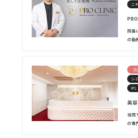
ニ
PRO
院長
の勤
広
シ
IP
美容
当院
の専