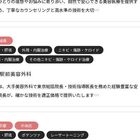
ひとりの理想やお悩みに寄り添い、自然で安心できる美容医療を提供す
め、丁寧なカウンセリングと高水準の技術を大切…
城県
ミ・肝斑
外用・内服治療
ニキビ・傷跡・ケロイド
用・内服治療
その他ニキビ・傷跡・ケロイド治療
駅前美容外科
は、大手美容外科で東京総括院長・技術指導医長を務めた経験豊富な安
院長が、確かな技術を適正価格で提供いたします…
京都
中央区
ミ・肝斑
ポテンツァ
レーザートーニング