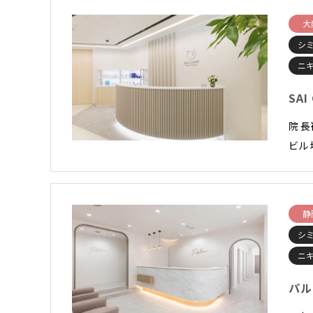
大
シ
ニ
SAI
院 
ビル 
静
シ
ニ
パル