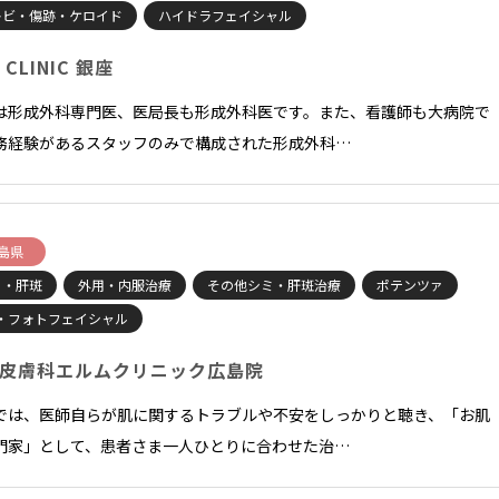
キビ・傷跡・ケロイド
ハイドラフェイシャル
 CLINIC 銀座
は形成外科専門医、医局長も形成外科医です。また、看護師も大病院で
務経験があるスタッフのみで構成された形成外科…
島県
ミ・肝斑
外用・内服治療
その他シミ・肝斑治療
ポテンツァ
L・フォトフェイシャル
皮膚科エルムクリニック広島院
では、医師自らが肌に関するトラブルや不安をしっかりと聴き、「お肌
門家」として、患者さま一人ひとりに合わせた治…