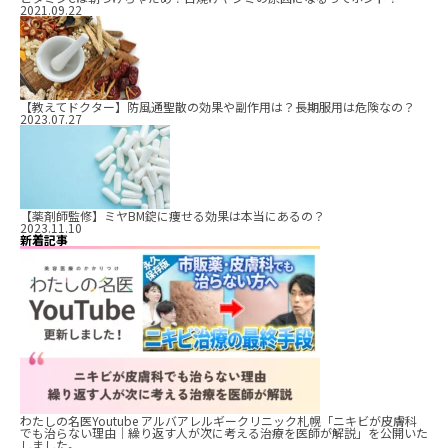
2021.09.22
【教えてドクター】防風通聖散の効果や副作用は？長期服用は危険なの？
2023.07.27
【薬剤師監修】ミヤBM錠に痩せる効果は本当にあるの？
2023.11.10
新着記事
わたしの名医Youtube アルバアレルギークリニック札幌「ニキビが皮膚科
でも治らない理由｜繰り返す人が次に考える治療を医師が解説」を公開いた
しました。