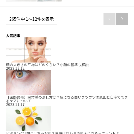
265件中 1〜12件を表示


人気記事
顔の大きさの平均はどのくらい？小顔の基準も解説
2023.12.12
【医師監修】稗粒腫の治し方は？気になる白いブツブツの原因と自宅ででき
るケアについて
2023.11.17
ビタミンCは朝つけちゃだめ？日焼けやシミの原因になるってホント？