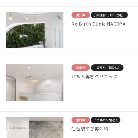
愛知県
小顔注射（BNLS注射）
Re:Birth Clinic NAGOYA
静岡県
二重整形（埋没法）
パルム美容クリニック
宮城県
ヒアルロン酸注入
仙台駅前美容外科