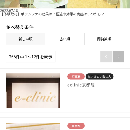
2022.07.18
【体験取材】ポテンツァの効果は？経過や効果の実感はいつから？
並べ替え条件
新しい順
古い順
閲覧数順
265件中 1〜12件を表示


京都府
ヒアルロン酸注入
eclinic京都院
東京都