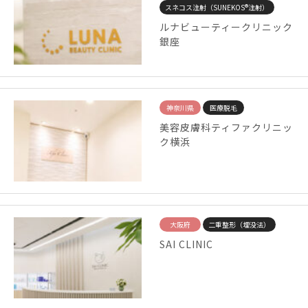
スネコス注射（SUNEKOS®注射）
ルナビューティークリニック
銀座
神奈川県
医療脱毛
美容皮膚科ティファクリニッ
ク横浜
大阪府
二重整形（埋没法）
SAI CLINIC