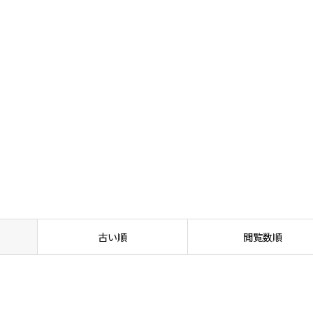
や効果の実感はいつから？
古い順
閲覧数順