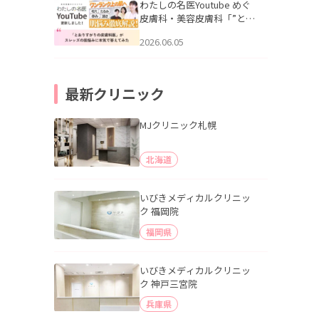
公開いたしました。
わたしの名医Youtube めぐ
皮膚科・美容皮膚科「”とお
りすがりの皮膚科医”がスレ
2026.06.05
ッズの肌悩みに本気で答え
てみた」を公開いたしまし
た。
最新クリニック
MJクリニック札幌
北海道
いびきメディカルクリニッ
ク 福岡院
福岡県
いびきメディカルクリニッ
ク 神戸三宮院
兵庫県