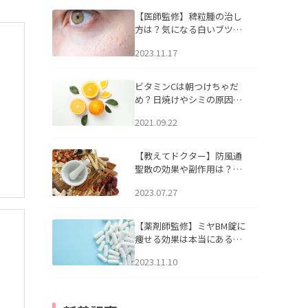
【医師監修】稗粒腫の治し
方は？気になる白いブツブ
ツの原因と自宅でできるケ
2023.11.17
アについて
ビタミンCは朝つけちゃだ
め？日焼けやシミの原因に
なるってホント？
2021.09.22
最
【教えてドクター】防風通
聖散の効果や副作用は？長
期服用は危険なの？
2023.07.27
【薬剤師監修】ミヤBM錠に
痩せる効果は本当にある
の？
2023.11.10