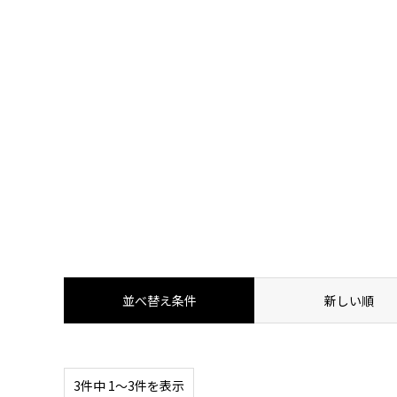
2022.07.18
【体験取材】ポテンツァの効果は？経過
並べ替え条件
新しい順
3件中 1〜3件を表示