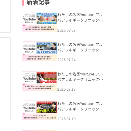
新着記事
わたしの名医Youtube アル
バアレルギークリニック札
幌「ニキビが皮膚科でも治
2026.08.07
らない理由｜繰り返す人が
次に考える治療を医師が解
説」を公開いたしました。
わたしの名医Youtube アル
バアレルギークリニック札
幌「30代から急に老けて見
2026.07.24
える男性へ｜医師が教える
「最初にやるべき3つ」」を
公開いたしました。
わたしの名医Youtube アル
バアレルギークリニック札
幌「赤ら顔・酒さ・ニキビ
2026.07.17
跡にVビームは効く？向いて
いる赤みを医師が徹底解
説」を公開いたしました。
わたしの名医Youtube アル
バアレルギークリニック札
幌「マンジャロのリアル｜
2026.07.10
医師が明かす副作用・リバ
ウンド・正しい使い方」を