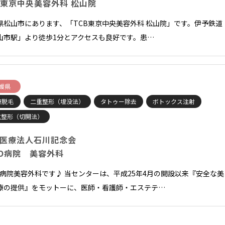
B東京中央美容外科 松山院
県松山市にあります、「TCB東京中央美容外科 松山院」です。伊予鉄道
山市駅」より徒歩1分とアクセスも良好です。患…
媛県
療脱毛
二重整形（埋没法）
タトゥー除去
ボトックス注射
重整形（切開法）
医療法人石川記念会
TO病院 美容外科
TO病院美容外科です♪ 当センターは、平成25年4月の開設以来『安全な美
療の提供』をモットーに、医師・看護師・エステテ…