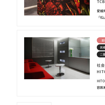
TC
愛媛
「松
愛
医
二
社会
HI
HI
容医