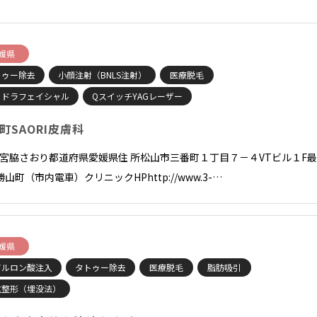
媛県
トゥー除去
小顔注射（BNLS注射）
医療脱毛
イドラフェイシャル
QスイッチYAGレーザー
町SAORI皮膚科
長 宮脇さおり都道府県愛媛県住 所松山市三番町１丁目７－４VTビル１F
山町（市内電車）クリニックHPhttp://www.3-…
媛県
アルロン酸注入
タトゥー除去
医療脱毛
脂肪吸引
重整形（埋没法）