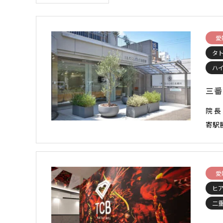
愛
タ
ハ
三番
院 
寄駅勝
愛
ヒ
二