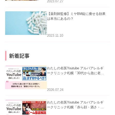
2023.07.27
【薬剤師監修】ミヤBM錠に痩せる効果
は本当にあるの？
2023.11.10
新着記事
わたしの名医Youtube アルバアレルギ
ークリニック札幌「30代から急に老け
て見える男性へ｜医師が教える「最初
にやるべき3つ」」を公開いたしまし
た。
2026.07.24
わたしの名医Youtube アルバアレルギ
ークリニック札幌「赤ら顔・酒さ・ニ
キビ跡にVビームは効く？向いている