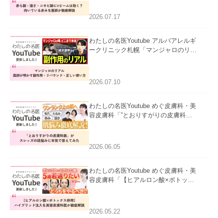
赤みを医師が徹底解説」を公開いたし
ました。
2026.07.17
わたしの名医Youtube アルバアレルギ
ークリニック札幌「マンジャロのリア
ル｜医師が明かす副作用・リバウン
ド・正しい使い方」を公開いたしまし
た。
2026.07.10
わたしの名医Youtube めぐ皮膚科・美
容皮膚科「”とおりすがりの皮膚科
医”がスレッズの肌悩みに本気で答えて
みた」を公開いたしました。
2026.06.05
わたしの名医Youtube めぐ皮膚科・美
容皮膚科「【ヒアルロン酸×ボトック
ス併用】ハイブリッド注入を美容皮膚
科医が徹底解説」を公開いたしまし
た。
2026.05.22