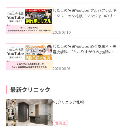
わたしの名医Youtube アルバアレルギ
ークリニック札幌「マンジャロのリア
ル｜医師が明かす副作用・リバウン
ド・正しい使い方」を公開いたしまし
た。
2026.07.10
わたしの名医Youtube めぐ皮膚科・美
容皮膚科「”とおりすがりの皮膚科
医”がスレッズの肌悩みに本気で答えて
みた」を公開いたしました。
2026.06.05
最新クリニック
MJクリニック札幌
北海道