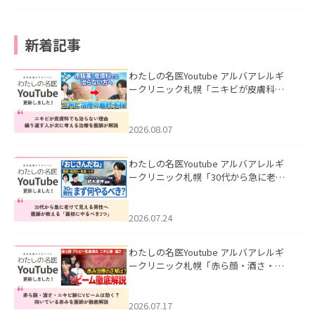
新着記事
わたしの名医Youtube アルバアレルギ
ークリニック札幌「ニキビが皮膚科で
も治らない理由｜繰り返す人が次に考
える治療を医師が解説」を公開いたし
ました。
2026.08.07
わたしの名医Youtube アルバアレルギ
ークリニック札幌「30代から急に老け
て見える男性へ｜医師が教える「最初
にやるべき3つ」」を公開いたしまし
た。
2026.07.24
わたしの名医Youtube アルバアレルギ
ークリニック札幌「赤ら顔・酒さ・ニ
キビ跡にVビームは効く？向いている赤
みを医師が徹底解説」を公開いたしま
した。
2026.07.17