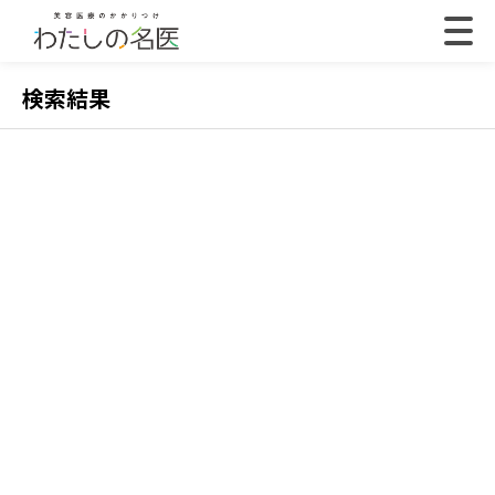
検索結果
2022.07.18
202
【体験取材】ポテンツァの効果は？経過や効果の
【
実感はいつから？
レ