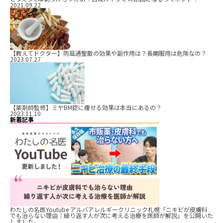
2021.09.22
【教えてドクター】防風通聖散の効果や副作用は？長期服用は危険なの？
2023.07.27
【薬剤師監修】ミヤBM錠に痩せる効果は本当にあるの？
2023.11.10
新着記事
わたしの名医Youtube アルバアレルギークリニック札幌「ニキビが皮膚科
でも治らない理由｜繰り返す人が次に考える治療を医師が解説」を公開いた
しました。