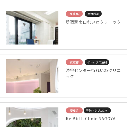
東京都
医療脱毛
新宿新南口れいわクリニック
東京都
ボトックス注射
渋谷センター街れいわクリニ
ック
愛知県
豊胸（シリコン）
Re:Birth Clinic NAGOYA