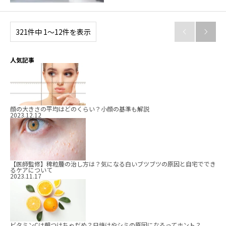
321件中 1〜12件を表示


人気記事
顔の大きさの平均はどのくらい？小顔の基準も解説
2023.12.12
【医師監修】稗粒腫の治し方は？気になる白いブツブツの原因と自宅ででき
るケアについて
2023.11.17
ビタミンCは朝つけちゃだめ？日焼けやシミの原因になるってホント？