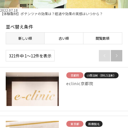
2022.07.18
【体験取材】ポテンツァの効果は？経過や効果の実感はいつから？
並べ替え条件
新しい順
古い順
閲覧数順
321件中 1〜12件を表示


京都府
小顔注射（BNLS注射）
eclinic京都院
東京都
医療脱毛