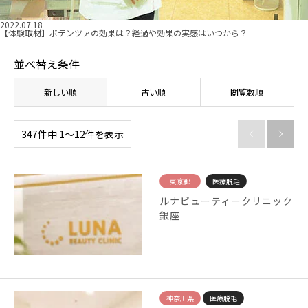
2022.07.18
【体験取材】ポテンツァの効果は？経過や効果の実感はいつから？
並べ替え条件
新しい順
古い順
閲覧数順
347件中 1〜12件を表示


東京都
医療脱毛
ルナビューティークリニック
銀座
神奈川県
医療脱毛