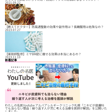
2021.09.22
【教えてドクター】防風通聖散の効果や副作用は？長期服用は危険なの？
2023.07.27
【薬剤師監修】ミヤBM錠に痩せる効果は本当にあるの？
2023.11.10
新着記事
わたしの名医Youtube アルバアレルギークリニック札幌「ニキビが皮膚科
でも治らない理由｜繰り返す人が次に考える治療を医師が解説」を公開いた
しました。