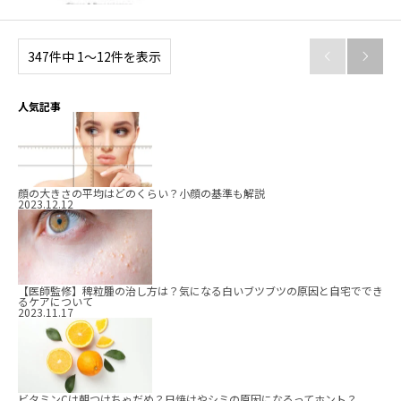
347件中 1〜12件を表示


人気記事
顔の大きさの平均はどのくらい？小顔の基準も解説
2023.12.12
【医師監修】稗粒腫の治し方は？気になる白いブツブツの原因と自宅ででき
るケアについて
2023.11.17
ビタミンCは朝つけちゃだめ？日焼けやシミの原因になるってホント？