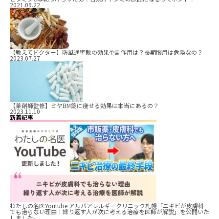
2021.09.22
【教えてドクター】防風通聖散の効果や副作用は？長期服用は危険なの？
2023.07.27
【薬剤師監修】ミヤBM錠に痩せる効果は本当にあるの？
2023.11.10
新着記事
わたしの名医Youtube アルバアレルギークリニック札幌「ニキビが皮膚科
でも治らない理由｜繰り返す人が次に考える治療を医師が解説」を公開いた
しました。