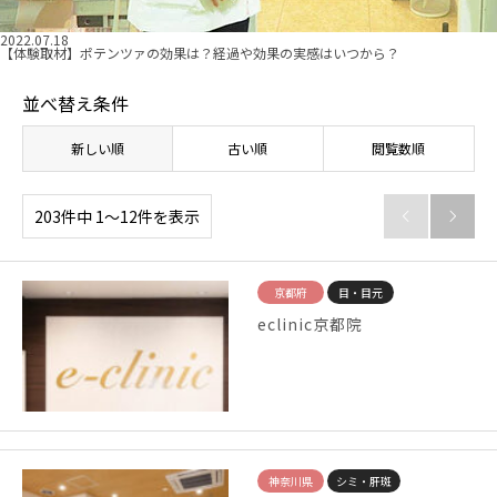
2022.07.18
【体験取材】ポテンツァの効果は？経過や効果の実感はいつから？
並べ替え条件
新しい順
古い順
閲覧数順
203件中 1〜12件を表示


京都府
目・目元
eclinic京都院
神奈川県
シミ・肝斑