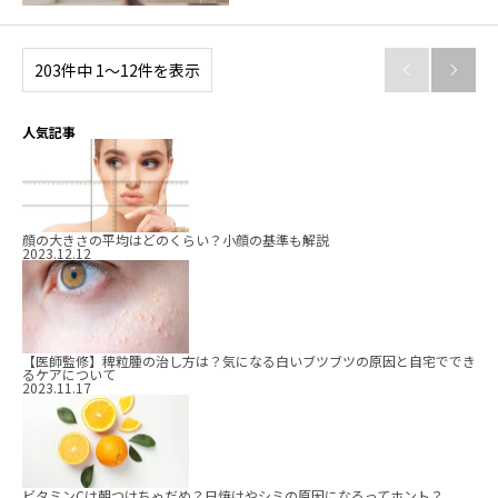
203件中 1〜12件を表示


人気記事
顔の大きさの平均はどのくらい？小顔の基準も解説
2023.12.12
【医師監修】稗粒腫の治し方は？気になる白いブツブツの原因と自宅ででき
るケアについて
2023.11.17
ビタミンCは朝つけちゃだめ？日焼けやシミの原因になるってホント？