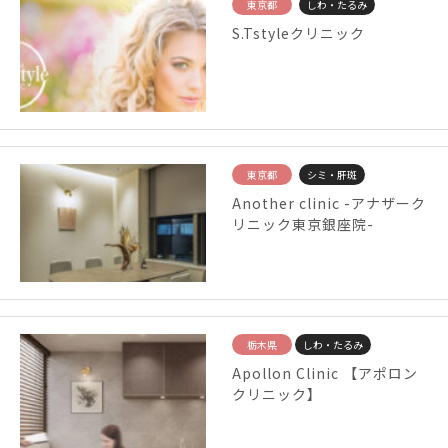
東京都
しわ・たるみ
S.Tstyleクリニック
東京都
シミ・肝斑
Another clinic -アナザーク
リニック東京銀座院-
栃木県
しわ・たるみ
Apollon Clinic 【アポロン
クリニック】