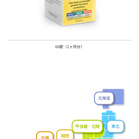
60錠（1ヶ月分）
北海道
甲信越・北陸
東北
関西
中国