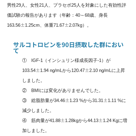
男性29人、女性21人、プラセボ25人を対象にした有効性評
価試験の報告があります（年齢：40～68歳、身長
163.56±1.25cm、体重71.67±2.07kg）。
サルコトロピンを90日摂取した群におい
て
① IGF-1（インシュリン様成長因子-1）が
103.54±1.94 ng/mLから120.47±2.10 ng/mLに上昇
しました。
② BMIには変化がありませんでした。
③ 総脂肪量が34.46±1.23 %から31.31±1.11 %に
減少しました。
④ 筋肉量が41.88±1.28kgから44.13±1.24 Kgに増
加しました。