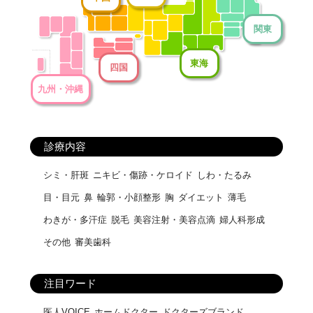
関東
東海
四国
九州・沖縄
診療内容
シミ・肝斑
ニキビ・傷跡・ケロイド
しわ・たるみ
目・目元
鼻
輪郭・小顔整形
胸
ダイエット
薄毛
わきが・多汗症
脱毛
美容注射・美容点滴
婦人科形成
その他
審美歯科
注目ワード
医人VOICE
ホームドクター
ドクターズブランド