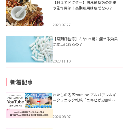
【教えてドクター】防風通聖散の効果
や副作用は？長期服用は危険なの？
2023.07.27
【薬剤師監修】ミヤBM錠に痩せる効果
は本当にあるの？
2023.11.10
新着記事
わたしの名医Youtube アルバアレルギ
ークリニック札幌「ニキビが皮膚科で
も治らない理由｜繰り返す人が次に考
える治療を医師が解説」を公開いたし
ました。
2026.08.07