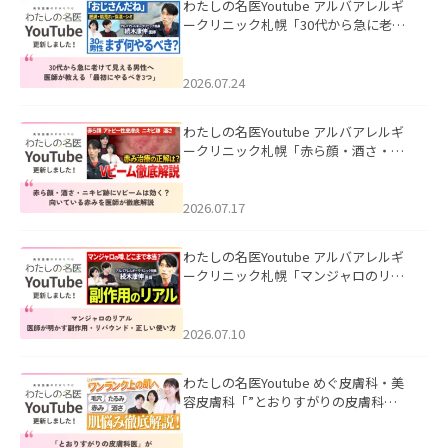
わたしの名医Youtube アルバアレルギ
ークリニック札幌「30代から急に老け
て見える男性へ｜医師が教える「最初
にやるべき3つ」」を公開いたしまし
た。
2026.07.24
わたしの名医Youtube アルバアレルギ
ークリニック札幌「赤ら顔・酒さ・ニ
キビ跡にVビームは効く？向いている赤
みを医師が徹底解説」を公開いたしま
した。
2026.07.17
わたしの名医Youtube アルバアレルギ
ークリニック札幌「マンジャロのリア
ル｜医師が明かす副作用・リバウン
ド・正しい使い方」を公開いたしまし
た。
2026.07.10
わたしの名医Youtube めぐ皮膚科・美
容皮膚科「”とおりすがりの皮膚科
医”がスレッズの肌悩みに本気で答えて
みた」を公開いたしました。