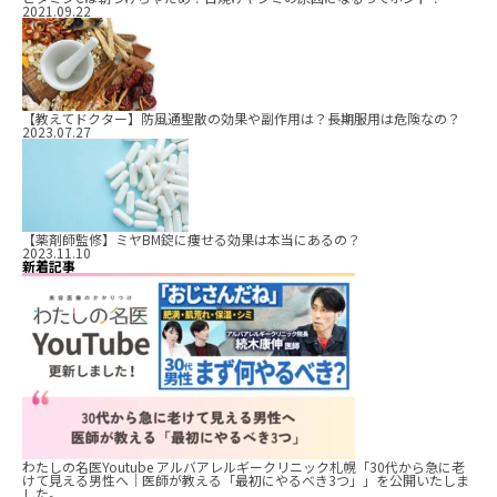
2021.09.22
【教えてドクター】防風通聖散の効果や副作用は？長期服用は危険なの？
2023.07.27
【薬剤師監修】ミヤBM錠に痩せる効果は本当にあるの？
2023.11.10
新着記事
わたしの名医Youtube アルバアレルギークリニック札幌「30代から急に老
けて見える男性へ｜医師が教える「最初にやるべき3つ」」を公開いたしま
した。