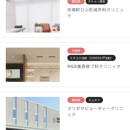
愛知県
タトゥー除去
矢場町ひふ形成外科クリニッ
ク
大阪府
スネコス注射（SUNEKOS®注射）
M&B美容皮フ科クリニック
愛知県
エムセラ
マリポサビューティークリニ
ック