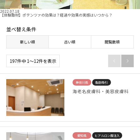
2022.07.18
【体験取材】ポテンツァの効果は？経過や効果の実感はいつから？
並べ替え条件
新しい順
古い順
閲覧数順
197件中 1〜12件を表示


神奈川県
脂肪吸引
海老名皮膚科・美容皮膚科
愛知県
ヒアルロン酸注入