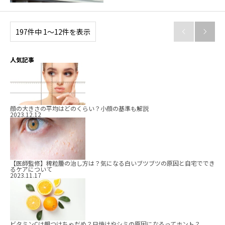
197件中 1〜12件を表示


人気記事
顔の大きさの平均はどのくらい？小顔の基準も解説
2023.12.12
【医師監修】稗粒腫の治し方は？気になる白いブツブツの原因と自宅ででき
るケアについて
2023.11.17
ビタミンCは朝つけちゃだめ？日焼けやシミの原因になるってホント？