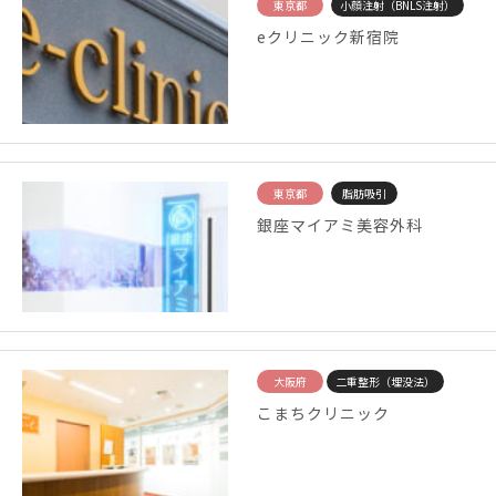
東京都
小顔注射（BNLS注射）
eクリニック新宿院
東京都
脂肪吸引
銀座マイアミ美容外科
大阪府
二重整形（埋没法）
こまちクリニック