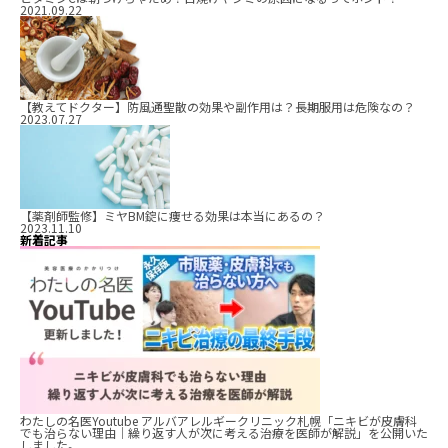
2021.09.22
【教えてドクター】防風通聖散の効果や副作用は？長期服用は危険なの？
2023.07.27
【薬剤師監修】ミヤBM錠に痩せる効果は本当にあるの？
2023.11.10
新着記事
わたしの名医Youtube アルバアレルギークリニック札幌「ニキビが皮膚科
でも治らない理由｜繰り返す人が次に考える治療を医師が解説」を公開いた
しました。