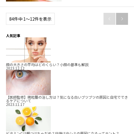
84件中 1〜12件を表示


人気記事
顔の大きさの平均はどのくらい？小顔の基準も解説
2023.12.12
【医師監修】稗粒腫の治し方は？気になる白いブツブツの原因と自宅ででき
るケアについて
2023.11.17
ビタミンCは朝つけちゃだめ？日焼けやシミの原因になるってホント？