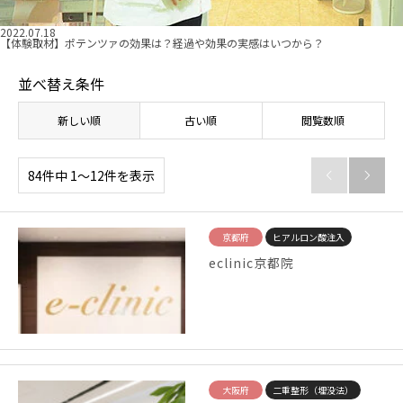
2022.07.18
【体験取材】ポテンツァの効果は？経過や効果の実感はいつから？
並べ替え条件
新しい順
古い順
閲覧数順
84件中 1〜12件を表示


京都府
ヒアルロン酸注入
eclinic京都院
大阪府
二重整形（埋没法）