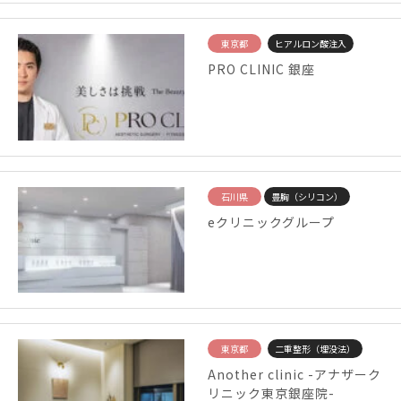
東京都
ヒアルロン酸注入
PRO CLINIC 銀座
石川県
豊胸（シリコン）
eクリニックグループ
東京都
二重整形（埋没法）
Another clinic -アナザーク
リニック東京銀座院-