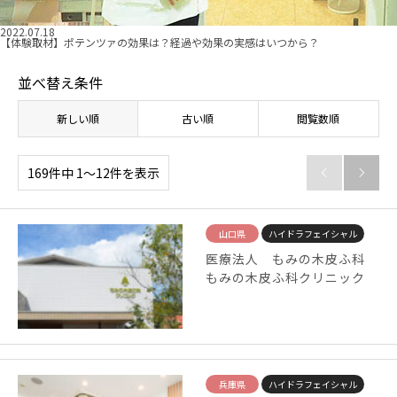
2022.07.18
【体験取材】ポテンツァの効果は？経過や効果の実感はいつから？
並べ替え条件
新しい順
古い順
閲覧数順
169件中 1〜12件を表示


山口県
ハイドラフェイシャル
医療法人 もみの木皮ふ科
もみの木皮ふ科クリニック
兵庫県
ハイドラフェイシャル