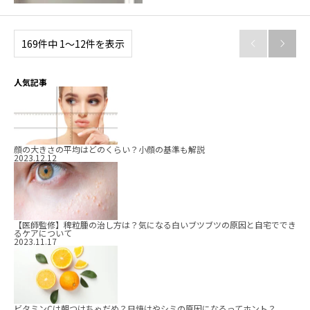
169件中 1〜12件を表示


人気記事
顔の大きさの平均はどのくらい？小顔の基準も解説
2023.12.12
【医師監修】稗粒腫の治し方は？気になる白いブツブツの原因と自宅ででき
るケアについて
2023.11.17
ビタミンCは朝つけちゃだめ？日焼けやシミの原因になるってホント？