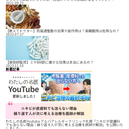
2021.09.22
【教えてドクター】防風通聖散の効果や副作用は？長期服用は危険なの？
2023.07.27
【薬剤師監修】ミヤBM錠に痩せる効果は本当にあるの？
2023.11.10
新着記事
わたしの名医Youtube アルバアレルギークリニック札幌「ニキビが皮膚科
でも治らない理由｜繰り返す人が次に考える治療を医師が解説」を公開いた
しました。