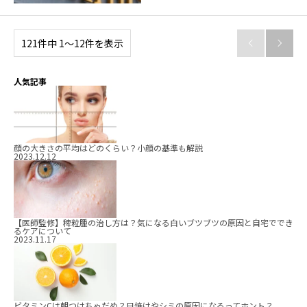
121件中 1〜12件を表示


人気記事
顔の大きさの平均はどのくらい？小顔の基準も解説
2023.12.12
【医師監修】稗粒腫の治し方は？気になる白いブツブツの原因と自宅ででき
るケアについて
2023.11.17
ビタミンCは朝つけちゃだめ？日焼けやシミの原因になるってホント？