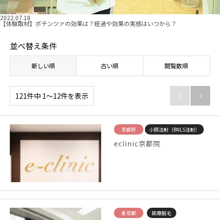
2022.07.18
【体験取材】ポテンツァの効果は？経過や効果の実感はいつから？
並べ替え条件
新しい順
古い順
閲覧数順
121件中 1〜12件を表示


京都府
小顔注射（BNLS注射）
eclinic京都院
東京都
医療脱毛