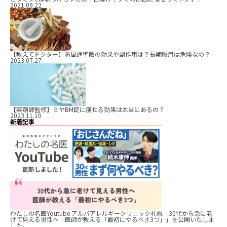
2021.09.22
【教えてドクター】防風通聖散の効果や副作用は？長期服用は危険なの？
2023.07.27
【薬剤師監修】ミヤBM錠に痩せる効果は本当にあるの？
2023.11.10
新着記事
わたしの名医Youtube アルバアレルギークリニック札幌「30代から急に老
けて見える男性へ｜医師が教える「最初にやるべき3つ」」を公開いたしま
した。