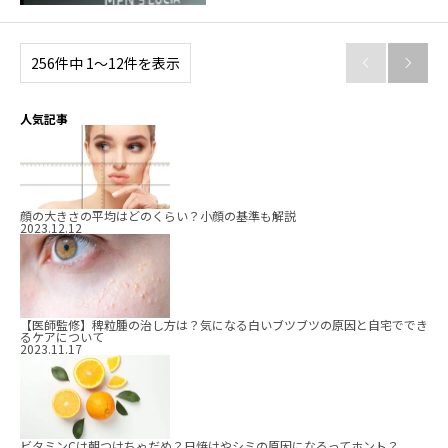
256件中 1〜12件を表示


人気記事
顔の大きさの平均はどのくらい？小顔の基準も解説
2023.12.12
【医師監修】稗粒腫の治し方は？気になる白いブツブツの原因と自宅ででき
るケアについて
2023.11.17
ビタミンCは朝つけちゃだめ？日焼けやシミの原因になるってホント？