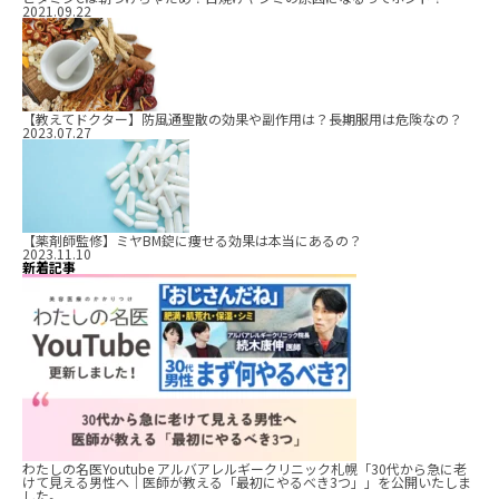
2021.09.22
【教えてドクター】防風通聖散の効果や副作用は？長期服用は危険なの？
2023.07.27
【薬剤師監修】ミヤBM錠に痩せる効果は本当にあるの？
2023.11.10
新着記事
わたしの名医Youtube アルバアレルギークリニック札幌「30代から急に老
けて見える男性へ｜医師が教える「最初にやるべき3つ」」を公開いたしま
した。