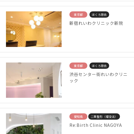
東京都
ほくろ除去
新宿れいわクリニック新院
東京都
ほくろ除去
渋谷センター街れいわクリニ
ック
愛知県
二重整形（埋没法）
Re:Birth Clinic NAGOYA