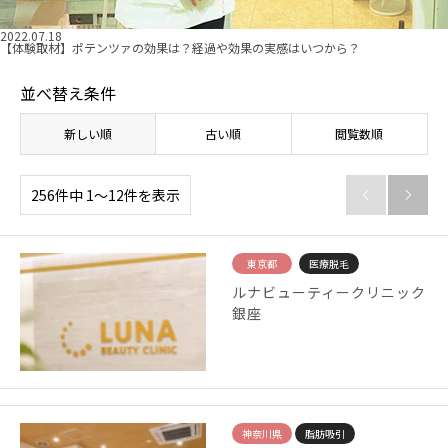
2022.07.18
【体験取材】ポテンツァの効果は？経過や効果の実感はいつから？
並べ替え条件
新しい順
古い順
閲覧数順
256件中 1〜12件を表示


東京都
医療脱毛
ルナビューティークリニック
銀座
神奈川県
脂肪吸引