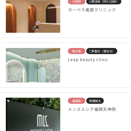
大阪府
小顔注射（BNLS注射）
ガーベラ美容クリニック
栃木県
二重整形（埋没法）
Leap beauty clinic
福岡県
医療脱毛
メンズルシア福岡天神院