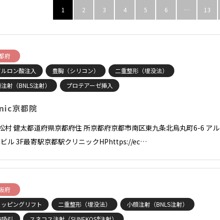
1
2
3
4
5
6
…
13
都府
アルロン酸注入
豊胸（シリコン）
二重整形（埋没法）
注射（BNLS注射）
プロテアーゼ挿入
inic京都院
長松村 健太都道府県京都府住 所京都府京都市南区東九条北烏丸町6-6 アル
ビル 3F最寄駅京都駅クリニックHPhttps://ec…
阪府
ョッピングリフト
二重整形（埋没法）
小顔注射（BNLS注射）
肪吸引
スネコス注射（SUNEKOS®注射）