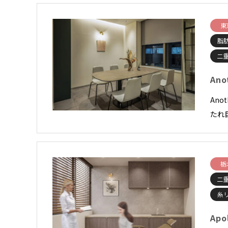
東
脂
二
An
Ano
たれ
栃
二
糸
Ap