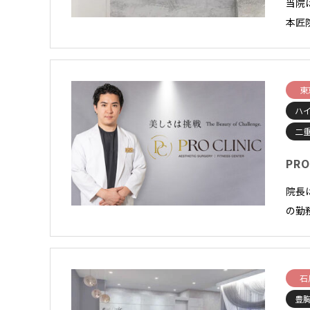
当院
本匠
東
ハ
二
PRO
院長
の勤
石
豊