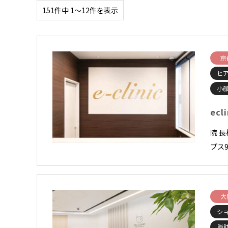
151件中 1〜12件を表示
京
ヒ
小顔
ecl
院 
プス9
大
シ
脂