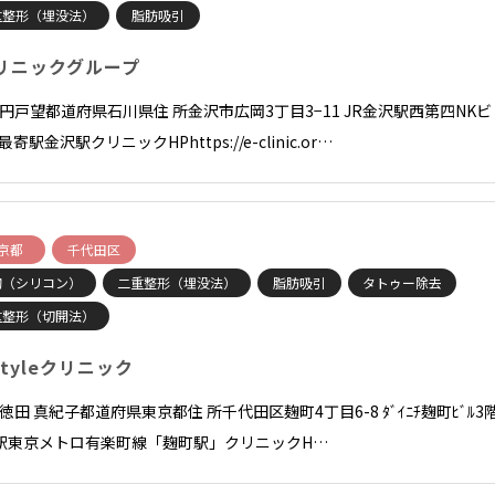
重整形（埋没法）
脂肪吸引
リニックグループ
長 円戸望都道府県石川県住 所金沢市広岡3丁目3−11 JR金沢駅西第四NKビ
F最寄駅金沢駅クリニックHPhttps://e-clinic.or…
京都
千代田区
胸（シリコン）
二重整形（埋没法）
脂肪吸引
タトゥー除去
重整形（切開法）
Tstyleクリニック
 徳田 真紀子都道府県東京都住 所千代田区麹町4丁目6-8 ﾀﾞｲﾆﾁ麹町ﾋﾞﾙ3
駅東京メトロ有楽町線「麹町駅」クリニックH…