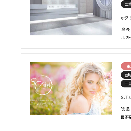
二
eク
院 
ル 2
東
豊
二
S.
院 長
最寄