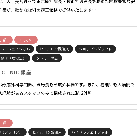
は、大手美容外科で東京総括院長・技術指導医長を務めた経験豊富な安
院長が、確かな技術を適正価格で提供いたします…
京都
中央区
イドラフェイシャル
ヒアルロン酸注入
ショッピングリフト
重整形（埋没法）
タトゥー除去
 CLINIC 銀座
は形成外科専門医、医局長も形成外科医です。また、看護師も大病院で
務経験があるスタッフのみで構成された形成外科…
川県
胸（シリコン）
ヒアルロン酸注入
ハイドラフェイシャル