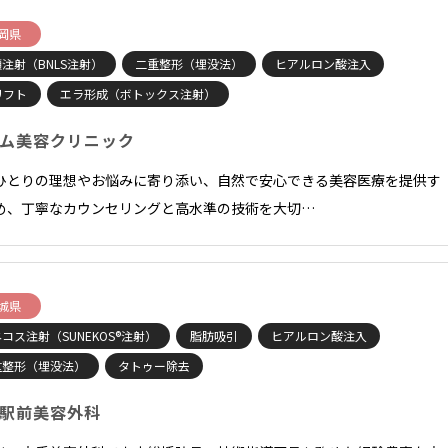
岡県
注射（BNLS注射）
二重整形（埋没法）
ヒアルロン酸注入
リフト
エラ形成（ボトックス注射）
ム美容クリニック
ひとりの理想やお悩みに寄り添い、自然で安心できる美容医療を提供す
め、丁寧なカウンセリングと高水準の技術を大切…
城県
コス注射（SUNEKOS®注射）
脂肪吸引
ヒアルロン酸注入
重整形（埋没法）
タトゥー除去
駅前美容外科