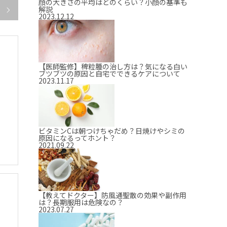
顔の大きさの平均はどのくらい？小顔の基準も
解説

2023.12.12
【医師監修】稗粒腫の治し方は？気になる白い
ブツブツの原因と自宅でできるケアについて
2023.11.17
ビタミンCは朝つけちゃだめ？日焼けやシミの
原因になるってホント？
2021.09.22
【教えてドクター】防風通聖散の効果や副作用
は？長期服用は危険なの？
2023.07.27