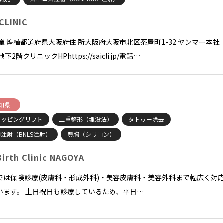
 CLINIC
長崔 煌植都道府県大阪府住 所大阪府大阪市北区茶屋町1-32 ヤンマー本社
地下2階クリニックHPhttps://saicli.jp/電話…
知県
ョッピングリフト
二重整形（埋没法）
タトゥー除去
注射（BNLS注射）
豊胸（シリコン）
Birth Clinic NAGOYA
では保険診療(皮膚科・形成外科)・美容皮膚科・美容外科まで幅広く対
います。 土日祝日も診療しているため、平日…