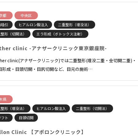
京都
中央区
肪吸引
ヒアルロン酸注入
二重整形（埋没法）
重整形（切開法）
エラ形成（ボトックス注射）
other clinic -アナザークリニック東京銀座院-
ther clinic(アナザークリニック)では二重整形(埋没二重・全切開二重)・
目形成・目頭切開・目尻切開など、目元の施術…
木県
重整形（埋没法）
ヒアルロン酸注入
二重整形（切開法）
リフト
目頭切開
ollon Clinic 【アポロンクリニック】