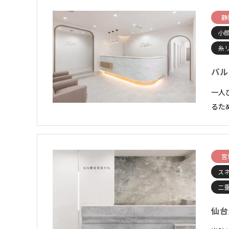
静
小顔
糸
パル
一人
るた
宮
スネ
二
仙台