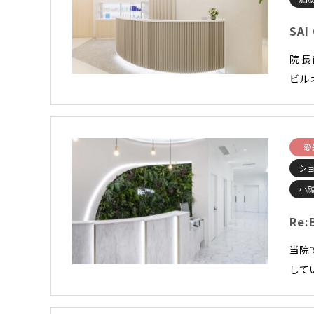
SAI
院 
ビル 
愛
シ
小顔
Re:
当院
して