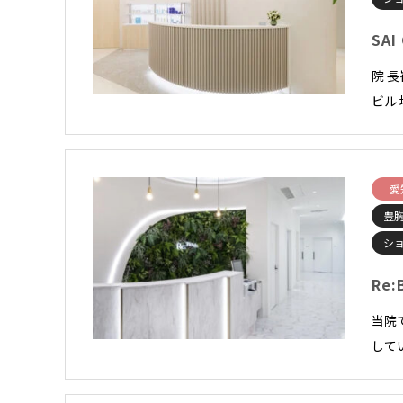
SAI
院 
ビル 
愛
豊
シ
Re:
当院
して