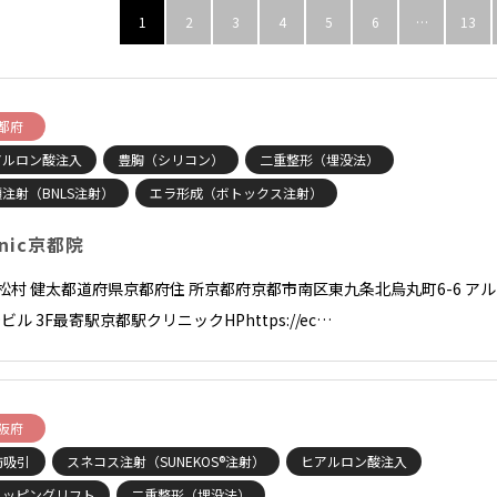
1
2
3
4
5
6
…
13
都府
アルロン酸注入
豊胸（シリコン）
二重整形（埋没法）
注射（BNLS注射）
エラ形成（ボトックス注射）
inic京都院
長松村 健太都道府県京都府住 所京都府京都市南区東九条北烏丸町6-6 アル
ビル 3F最寄駅京都駅クリニックHPhttps://ec…
阪府
肪吸引
スネコス注射（SUNEKOS®注射）
ヒアルロン酸注入
ョッピングリフト
二重整形（埋没法）