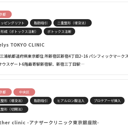
京都
ョッピングリフト
脂肪吸引
二重整形（埋没法）
ラ形成（ボトックス注射）
ボトックス注射
elys TOKYO CLINIC
長 三浦航都道府県東京都住 所新宿区新宿4丁目2−16 パシフィックマーク
サウスゲート6階最寄駅新宿駅、新宿三丁目駅…
京都
中央区
重整形（埋没法）
脂肪吸引
ヒアルロン酸注入
プロテアーゼ挿入
重整形（切開法）
other clinic -アナザークリニック東京銀座院-