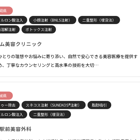
岡県
アルロン酸注入
小顔注射（BNLS注射）
二重整形（埋没法）
肪溶解注射
ボトックス注射
ム美容クリニック
ひとりの理想やお悩みに寄り添い、自然で安心できる美容医療を提供す
め、丁寧なカウンセリングと高水準の技術を大切…
城県
トゥー除去
スネコス注射（SUNEKOS®注射）
脂肪吸引
アルロン酸注入
二重整形（埋没法）
駅前美容外科