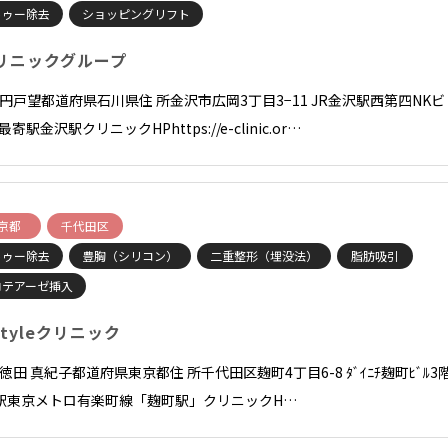
トゥー除去
ショッピングリフト
リニックグループ
長 円戸望都道府県石川県住 所金沢市広岡3丁目3−11 JR金沢駅西第四NKビ
F最寄駅金沢駅クリニックHPhttps://e-clinic.or…
京都
千代田区
トゥー除去
豊胸（シリコン）
二重整形（埋没法）
脂肪吸引
ロテアーゼ挿入
Tstyleクリニック
 徳田 真紀子都道府県東京都住 所千代田区麹町4丁目6-8 ﾀﾞｲﾆﾁ麹町ﾋﾞﾙ3
駅東京メトロ有楽町線「麹町駅」クリニックH…