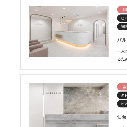
静
ヒ
脂
パル
一人
るた
宮
タ
ヒ
仙台