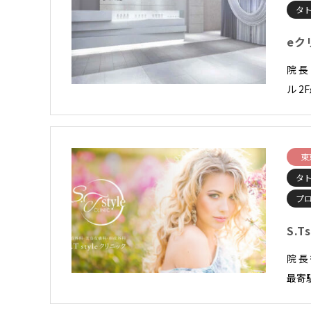
タ
eク
院 
ル 2
東
タ
プ
S.
院 長
最寄