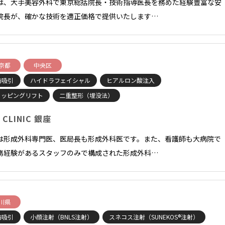
は、大手美容外科で東京総括院長・技術指導医長を務めた経験豊富な安
院長が、確かな技術を適正価格で提供いたします…
京都
中央区
肪吸引
ハイドラフェイシャル
ヒアルロン酸注入
ョッピングリフト
二重整形（埋没法）
 CLINIC 銀座
は形成外科専門医、医局長も形成外科医です。また、看護師も大病院で
務経験があるスタッフのみで構成された形成外科…
川県
肪吸引
小顔注射（BNLS注射）
スネコス注射（SUNEKOS®注射）