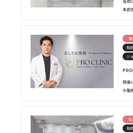
当院
本匠
東
脂
シ
PRO
院長
の勤
石
脂