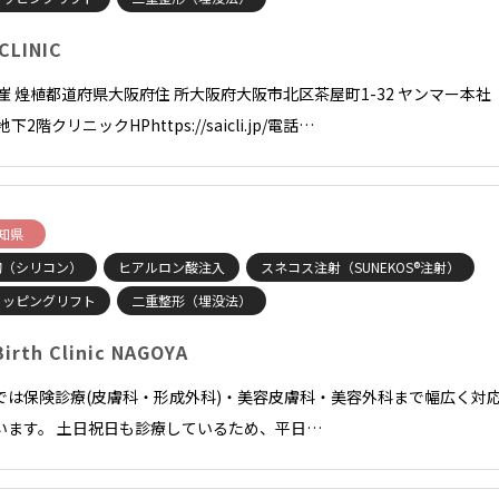
 CLINIC
長崔 煌植都道府県大阪府住 所大阪府大阪市北区茶屋町1-32 ヤンマー本社
地下2階クリニックHPhttps://saicli.jp/電話…
知県
胸（シリコン）
ヒアルロン酸注入
スネコス注射（SUNEKOS®注射）
ョッピングリフト
二重整形（埋没法）
Birth Clinic NAGOYA
では保険診療(皮膚科・形成外科)・美容皮膚科・美容外科まで幅広く対
います。 土日祝日も診療しているため、平日…