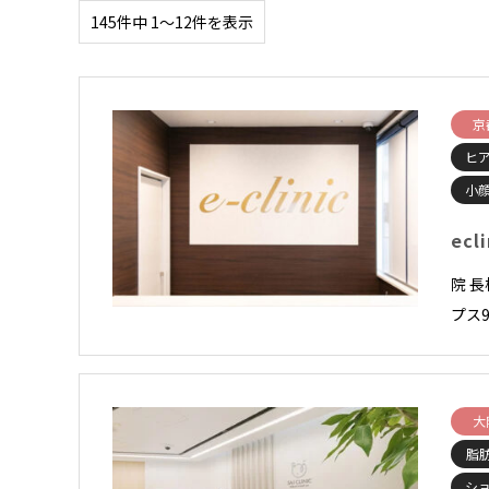
145件中 1〜12件を表示
京
ヒ
小顔
ecl
院 
プス9
大
脂
シ