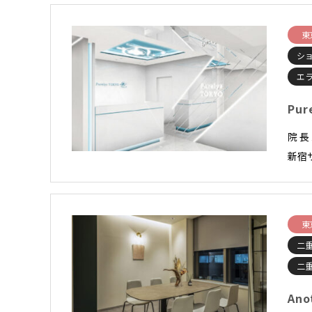
東
シ
エ
Pur
院 
新宿
東
二
二
An