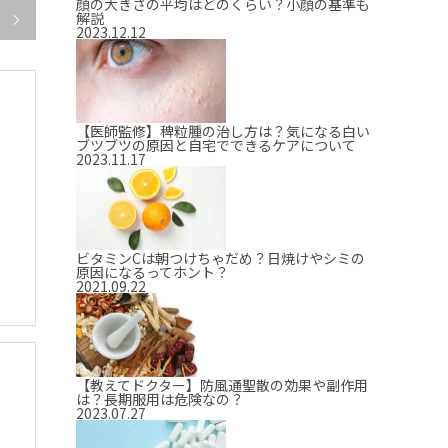
顔の大きさの平均はどのくらい？小顔の基準も
解説

2023.12.12
【医師監修】稗粒腫の治し方は？気になる白い
ブツブツの原因と自宅でできるケアについて
2023.11.17
ビタミンCは朝つけちゃだめ？日焼けやシミの
原因になるってホント？
2021.09.22
【教えてドクター】防風通聖散の効果や副作用
は？長期服用は危険なの？
2023.07.27