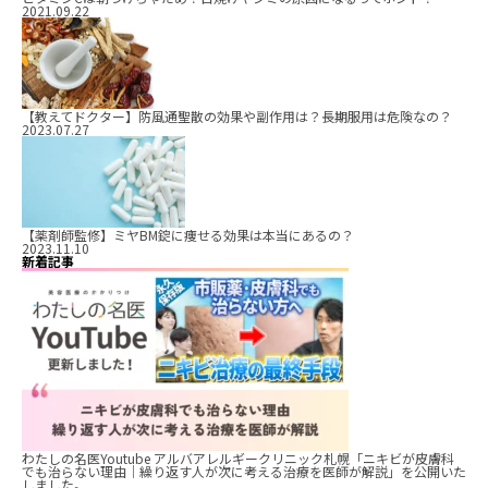
2021.09.22
【教えてドクター】防風通聖散の効果や副作用は？長期服用は危険なの？
2023.07.27
【薬剤師監修】ミヤBM錠に痩せる効果は本当にあるの？
2023.11.10
新着記事
わたしの名医Youtube アルバアレルギークリニック札幌「ニキビが皮膚科
でも治らない理由｜繰り返す人が次に考える治療を医師が解説」を公開いた
しました。