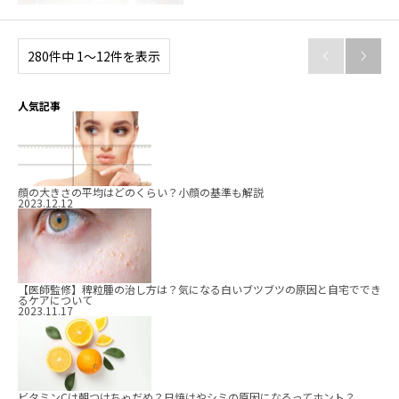
280件中 1〜12件を表示


人気記事
顔の大きさの平均はどのくらい？小顔の基準も解説
2023.12.12
【医師監修】稗粒腫の治し方は？気になる白いブツブツの原因と自宅ででき
るケアについて
2023.11.17
ビタミンCは朝つけちゃだめ？日焼けやシミの原因になるってホント？