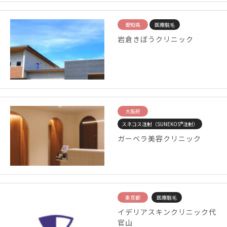
愛知県
医療脱毛
岩倉きぼうクリニック
大阪府
スネコス注射（SUNEKOS®注射）
ガーベラ美容クリニック
東京都
医療脱毛
イデリアスキンクリニック代
官山