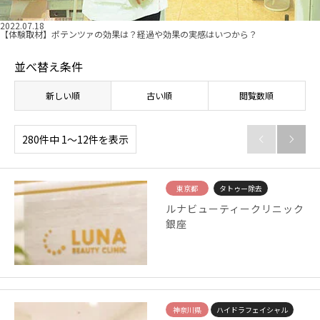
2022.07.18
【体験取材】ポテンツァの効果は？経過や効果の実感はいつから？
並べ替え条件
新しい順
古い順
閲覧数順
280件中 1〜12件を表示


東京都
タトゥー除去
ルナビューティークリニック
銀座
神奈川県
ハイドラフェイシャル