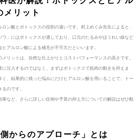
膚科医が解説！ボトックスとヒアル
のメリット
ルロン酸とボトックスの役割の違いです。村上めぐみ先生によると、
ジワ」にはボトックスが適しており、口元のたるみやほうれい線など
はヒアルロン酸による補充が不可欠だといいます。
のメリットは、自然な仕上がりとコストパフォーマンスの高さです。
量に注入するのではなく、まずはボトックスで筋肉の動きを抑えま
多く、結果的に残った悩みにだけヒアルロン酸を用いることで、トー
きるのです。
効果など、さらに詳しい症例や予算の抑え方についての解説はぜひ動
外側からのアプローチ」とは