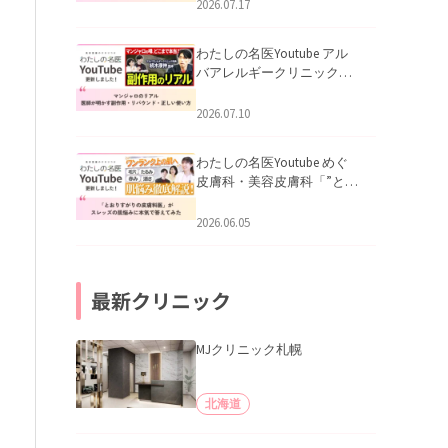
跡にVビームは効く？向いて
2026.07.17
いる赤みを医師が徹底解
説」を公開いたしました。
わたしの名医Youtube アル
バアレルギークリニック札
幌「マンジャロのリアル｜
医師が明かす副作用・リバ
2026.07.10
ウンド・正しい使い方」を
公開いたしました。
わたしの名医Youtube めぐ
皮膚科・美容皮膚科「”とお
りすがりの皮膚科医”がスレ
ッズの肌悩みに本気で答え
2026.06.05
てみた」を公開いたしまし
た。
最新クリニック
MJクリニック札幌
北海道