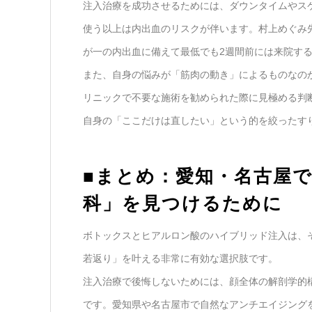
注入治療を成功させるためには、ダウンタイムやス
使う以上は内出血のリスクが伴います。村上めぐみ
が一の内出血に備えて最低でも2週間前には来院す
また、自身の悩みが「筋肉の動き」によるものなの
リニックで不要な施術を勧められた際に見極める判
自身の「ここだけは直したい」という的を絞ったす
■まとめ：愛知・名古屋
科」を見つけるために
ボトックスとヒアルロン酸のハイブリッド注入は、
若返り」を叶える非常に有効な選択肢です。
注入治療で後悔しないためには、顔全体の解剖学的
です。愛知県や名古屋市で自然なアンチエイジング