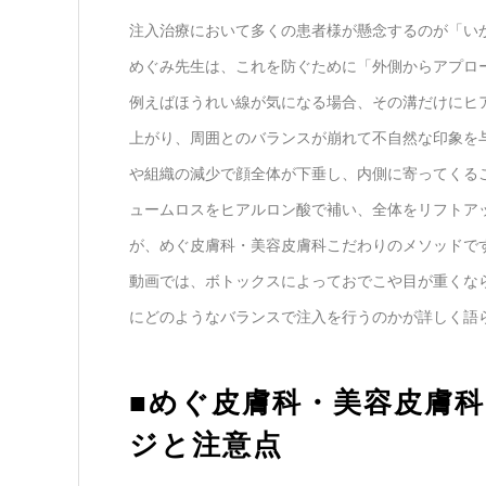
注入治療において多くの患者様が懸念するのが「い
めぐみ先生は、これを防ぐために「外側からアプロ
例えばほうれい線が気になる場合、その溝だけにヒ
上がり、周囲とのバランスが崩れて不自然な印象を
や組織の減少で顔全体が下垂し、内側に寄ってくる
ュームロスをヒアルロン酸で補い、全体をリフトア
が、めぐ皮膚科・美容皮膚科こだわりのメソッドで
動画では、ボトックスによっておでこや目が重くな
にどのようなバランスで注入を行うのかが詳しく語
■めぐ皮膚科・美容皮膚
ジと注意点