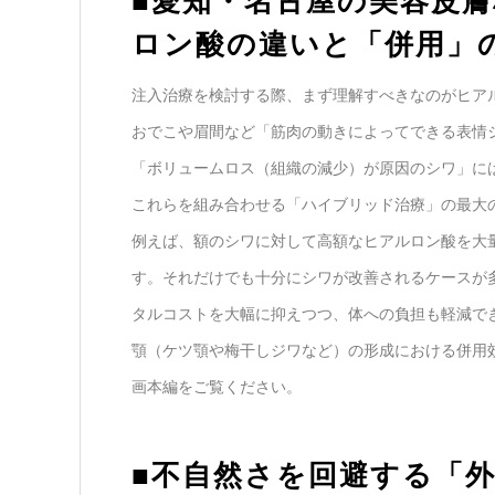
■愛知・名古屋の美容皮
ロン酸の違いと「併用」
注入治療を検討する際、まず理解すべきなのがヒア
おでこや眉間など「筋肉の動きによってできる表情
「ボリュームロス（組織の減少）が原因のシワ」に
これらを組み合わせる「ハイブリッド治療」の最大
例えば、額のシワに対して高額なヒアルロン酸を大
す。それだけでも十分にシワが改善されるケースが
タルコストを大幅に抑えつつ、体への負担も軽減で
顎（ケツ顎や梅干しジワなど）の形成における併用
画本編をご覧ください。
■不自然さを回避する「