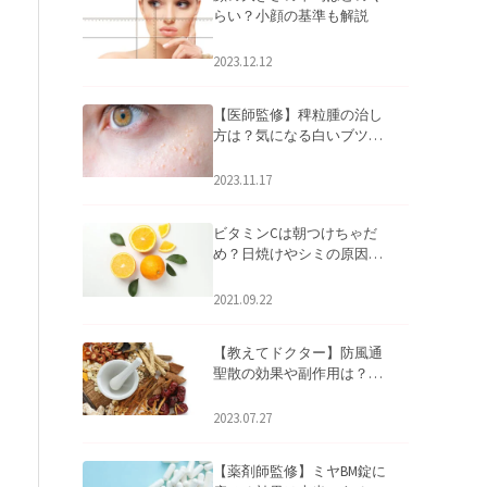
らい？小顔の基準も解説
2023.12.12
【医師監修】稗粒腫の治し
方は？気になる白いブツブ
ツの原因と自宅でできるケ
アについて
2023.11.17
ビタミンCは朝つけちゃだ
め？日焼けやシミの原因に
なるってホント？
2021.09.22
【教えてドクター】防風通
聖散の効果や副作用は？長
期服用は危険なの？
2023.07.27
【薬剤師監修】ミヤBM錠に