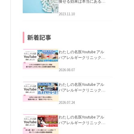
痩せる効果は本当にある
の？
2023.11.10
新着記事
わたしの名医Youtube アル
バアレルギークリニック札
幌「ニキビが皮膚科でも治
らない理由｜繰り返す人が
2026.08.07
次に考える治療を医師が解
説」を公開いたしました。
わたしの名医Youtube アル
バアレルギークリニック札
幌「30代から急に老けて見
える男性へ｜医師が教える
2026.07.24
「最初にやるべき3つ」」を
公開いたしました。
わたしの名医Youtube アル
バアレルギークリニック札
幌「赤ら顔・酒さ・ニキビ