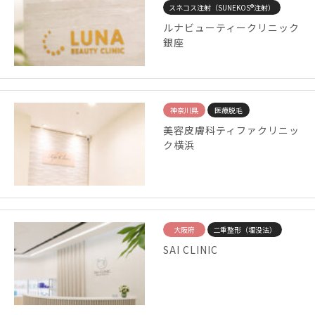
スネコス注射（SUNEKOS®注射）
ルナビューティークリニック
銀座
神奈川県
医療脱毛
美容皮膚科ティファクリニッ
ク横浜
大阪府
二重整形（埋没法）
SAI CLINIC