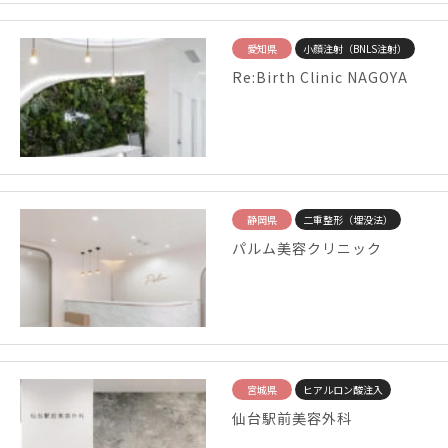
愛知県
小顔注射（BNLS注射）
Re:Birth Clinic NAGOYA
静岡県
二重整形（埋没法）
パルム美容クリニック
宮城県
ヒアルロン酸注入
仙台駅前美容外科