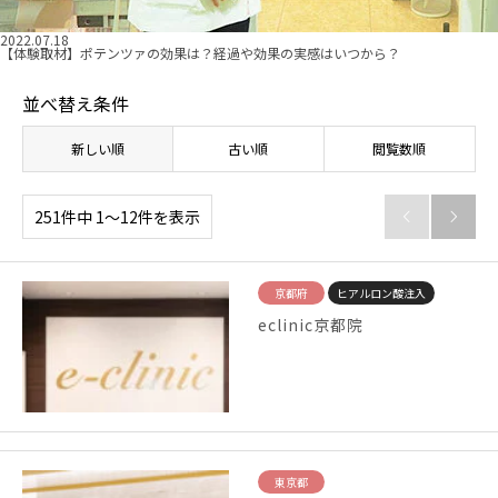
2022.07.18
【体験取材】ポテンツァの効果は？経過や効果の実感はいつから？
並べ替え条件
新しい順
古い順
閲覧数順
251件中 1〜12件を表示


京都府
ヒアルロン酸注入
eclinic京都院
東京都