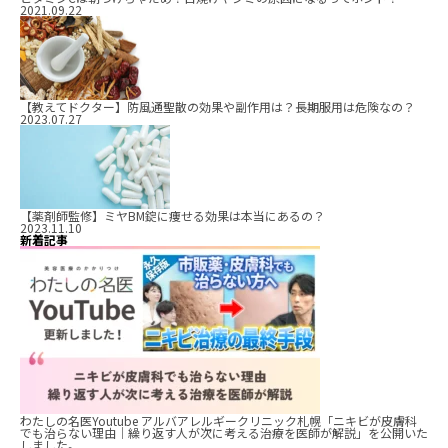
2021.09.22
【教えてドクター】防風通聖散の効果や副作用は？長期服用は危険なの？
2023.07.27
【薬剤師監修】ミヤBM錠に痩せる効果は本当にあるの？
2023.11.10
新着記事
わたしの名医Youtube アルバアレルギークリニック札幌「ニキビが皮膚科
でも治らない理由｜繰り返す人が次に考える治療を医師が解説」を公開いた
しました。