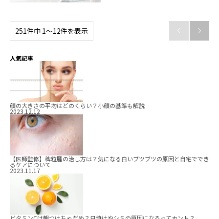
251件中 1〜12件を表示


人気記事
顔の大きさの平均はどのくらい？小顔の基準も解説
2023.12.12
【医師監修】稗粒腫の治し方は？気になる白いブツブツの原因と自宅ででき
るケアについて
2023.11.17
ビタミンCは朝つけちゃだめ？日焼けやシミの原因になるってホント？