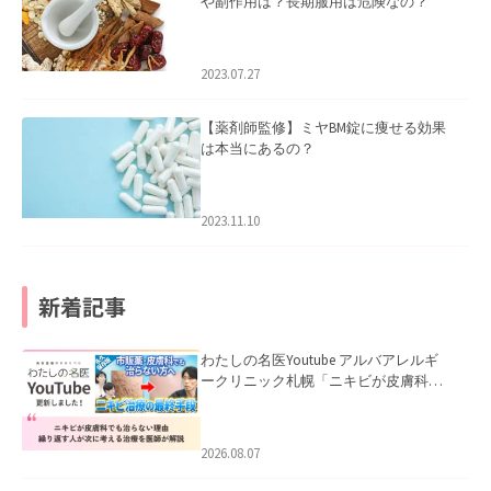
や副作用は？長期服用は危険なの？
2023.07.27
【薬剤師監修】ミヤBM錠に痩せる効果
は本当にあるの？
2023.11.10
新着記事
わたしの名医Youtube アルバアレルギ
ークリニック札幌「ニキビが皮膚科で
も治らない理由｜繰り返す人が次に考
える治療を医師が解説」を公開いたし
ました。
2026.08.07