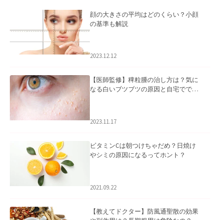
顔の大きさの平均はどのくらい？小顔
の基準も解説
2023.12.12
【医師監修】稗粒腫の治し方は？気に
なる白いブツブツの原因と自宅ででき
るケアについて
2023.11.17
ビタミンCは朝つけちゃだめ？日焼け
やシミの原因になるってホント？
2021.09.22
【教えてドクター】防風通聖散の効果