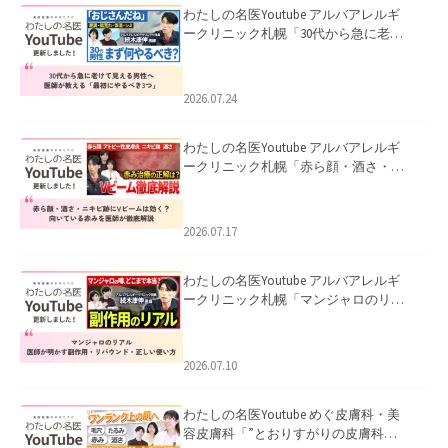
わたしの名医Youtube アルバアレルギ
ークリニック札幌「30代から急に老け
て見える男性へ｜医師が教える「最初
にやるべき3つ」」を公開いたしまし
た。
2026.07.24
わたしの名医Youtube アルバアレルギ
ークリニック札幌「赤ら顔・酒さ・ニ
キビ跡にVビームは効く？向いている赤
みを医師が徹底解説」を公開いたしま
した。
2026.07.17
わたしの名医Youtube アルバアレルギ
ークリニック札幌「マンジャロのリア
ル｜医師が明かす副作用・リバウン
ド・正しい使い方」を公開いたしまし
た。
2026.07.10
わたしの名医Youtube めぐ皮膚科・美
容皮膚科「”とおりすがりの皮膚科