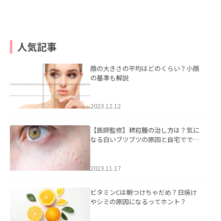
人気記事
顔の大きさの平均はどのくらい？小顔
の基準も解説
2023.12.12
【医師監修】稗粒腫の治し方は？気に
なる白いブツブツの原因と自宅ででき
るケアについて
2023.11.17
ビタミンCは朝つけちゃだめ？日焼け
やシミの原因になるってホント？