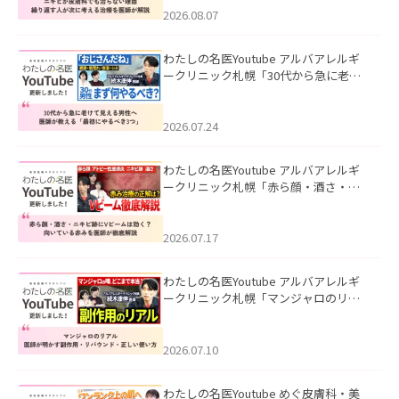
ました。
2026.08.07
わたしの名医Youtube アルバアレルギ
ークリニック札幌「30代から急に老け
て見える男性へ｜医師が教える「最初
にやるべき3つ」」を公開いたしまし
た。
2026.07.24
わたしの名医Youtube アルバアレルギ
ークリニック札幌「赤ら顔・酒さ・ニ
キビ跡にVビームは効く？向いている赤
みを医師が徹底解説」を公開いたしま
した。
2026.07.17
わたしの名医Youtube アルバアレルギ
ークリニック札幌「マンジャロのリア
ル｜医師が明かす副作用・リバウン
ド・正しい使い方」を公開いたしまし
た。
2026.07.10
わたしの名医Youtube めぐ皮膚科・美