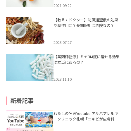
2021.09.22
【教えてドクター】防風通聖散の効果
や副作用は？長期服用は危険なの？
2023.07.27
【薬剤師監修】ミヤBM錠に痩せる効果
は本当にあるの？
2023.11.10
新着記事
わたしの名医Youtube アルバアレルギ
ークリニック札幌「ニキビが皮膚科で
も治らない理由｜繰り返す人が次に考
える治療を医師が解説」を公開いたし