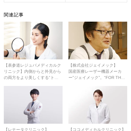
関連記事
【表参道レジュバメディカルク
【株式会社ジェイメック】
リニック】内側からと外見から
国産医療レーザー機器メーカ
の両方をより美しくする“ト…
ー”ジェイメック”。“FOR TH…
【レナータクリニック】
【ココメディカルクリニック】