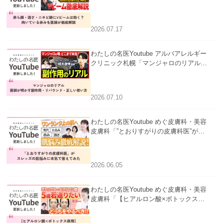
跡にVビームは効く？向いている赤みを
医師が徹底解説」を公開いたしました。
2026.07.17
わたしの名医Youtube アルバアレルギー
クリニック札幌「マンジャロのリアル｜
医師が明かす副作用・リバウンド・正し
い使い方」を公開いたしました。
2026.07.10
わたしの名医Youtube めぐ皮膚科・美容
皮膚科「”とおりすがりの皮膚科医”がス
レッズの肌悩みに本気で答えてみた」を
公開いたしました。
2026.06.05
わたしの名医Youtube めぐ皮膚科・美容
皮膚科「【ヒアルロン酸×ボトックス併
用】ハイブリッド注入を美容皮膚科医が
徹底解説」を公開いたしました。