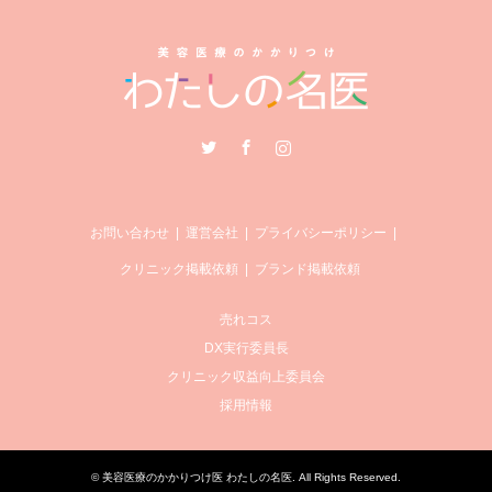
Twitter
Facebook
Instagram
お問い合わせ
運営会社
プライバシーポリシー
クリニック掲載依頼
ブランド掲載依頼
売れコス
DX実行委員長
クリニック収益向上委員会
採用情報
©
美容医療のかかりつけ医 わたしの名医
. All Rights Reserved.