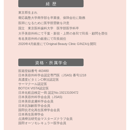
経 歴
東京都生まれ
慶応義塾大学商学部を卒業後、保険会社に勤務
医師になるために医学部受験を決意
国立 東京医科歯科大学 医学部医学科卒
大手美容外科にて千葉・新宿・上野の各院で院長・顧問を歴任
有名美容外科の銀座にて院長就任
2020年4月銀座にてOriginal Beauty Clinic GINZAを開院
資格・所属学会
医籍登録番号 463480
日本美容外科学会認定専門医（JSAS) 番号1218
高濃度ビタミンC療法認定医
サーマクール認定医
BOTOX VISTA認定医
日本化粧品検定一級 認定No.19213100472
日本美容外科学会会員（JSAS)
日本美容皮膚科学会会員
日本抗加齢医学会会員
国際抗老化再生医療学会会員
日本再生医療学会
点滴療法研究会マスターズクラブ会員
国際オーソモレキュラー医学会員