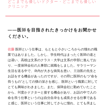
どこまでも優しいドクター・どこまでも優しい
クリニック
――医師を目指されたきっかけをお聞かせ
ください。
佐藤
医師という仕事は、もともと小さいころからの憧れの職
業ではありました。しかし、学生時代はまったく医師の道と
は違い、高校は文系のクラス・大学は文系の学部に進んでお
り、一度保険会社の人事部に就職をしました。サラリーマン
生活を送る中で、身内が大きな病気を患い、主治医の先生と
お話をする機会があったのですが、その際に医師のもつ“命を
扱うもの”としての懐の深さを感じ、医師という職業に対して
とても興味がわきました。また、保険会社に勤めていたこと
から、何度かドクターと接する機会があり、お話の中で人の
命を扱う仕事というのは自分自身をも成長させる仕事である
と感じ、医師という仕事に対してさらに憧れ、とても羨まし