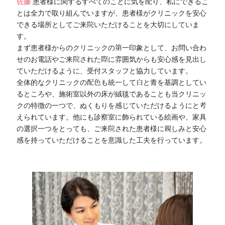
佐藤
患者様に関するすべてのことに気を配り、私にできるこ
とは全力で取り組んでいますが、患者様がクリニックを安心
できる場所としてご来院いただけることを大切にしていま
す。
まず患者様からのクリニックの第一印象として、お問い合わ
せのお電話やご来院された際に雰囲気からも安心感を見出し
ていただけるように、受付スタッフと協力しています。
全体的なクリニックの配色も統一して白と青を基調としてい
るところや、施術室以外の床が絨毯であることも当クリニッ
クの特徴の一つで、ぬくもりを感じていただけるようにと考
えられています。他にも診察室に飾られている絵画や、家具
の選択一つをとっても、ご来院された患者様に親しみと安心
感を持っていただけることを意識した工夫を行っています。