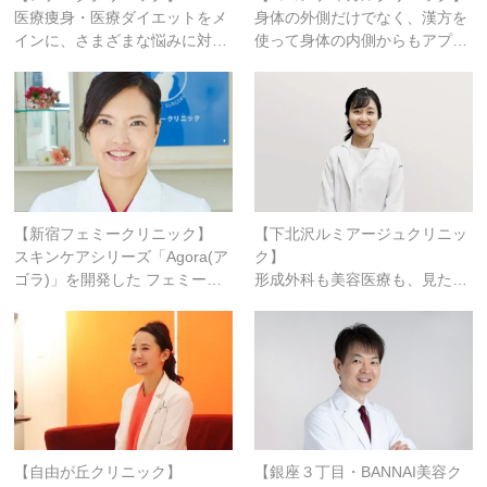
医療痩身・医療ダイエットをメ
身体の外側だけでなく、漢方を
インに、さまざまな悩みに対…
使って身体の内側からもアプ…
【新宿フェミークリニック】
【下北沢ルミアージュクリニッ
スキンケアシリーズ「agora(ア
ク】
ゴラ)」を開発した フェミー…
形成外科も美容医療も、見た…
【自由が丘クリニック】
【銀座３丁目・BANNAI美容ク