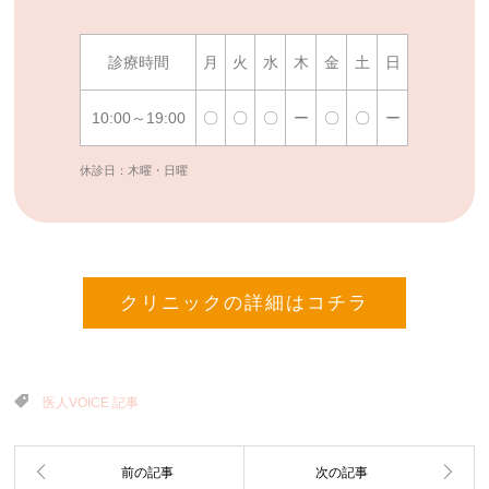
診療時間
月
火
水
木
金
土
日
10:00～19:00
〇
〇
〇
ー
〇
〇
ー
休診日：木曜・日曜
クリニックの詳細はコチラ
医人VOICE 記事