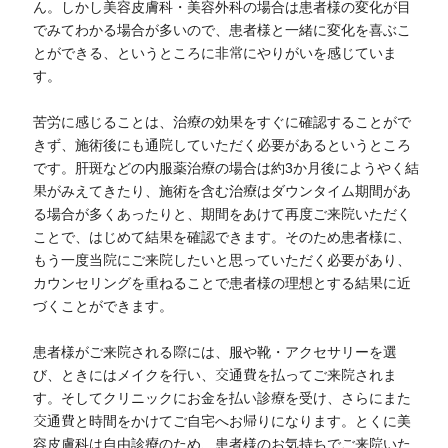
ん。しかし美容皮膚科・美容外科の場合は患者様の変化が目
でみてわかる場合が多いので、患者様と一緒に変化を喜ぶこ
とができる、というところに非常にやりがいを感じていま
す。
苦労に感じることは、治療の効果をすぐに確認することがで
きず、施術後にも通院していただく必要があるというところ
です。肝斑などの内服薬治療の場合は約3か月後にようやく結
果がみえてきたり、施術を含む治療はダウンタイム期間があ
る場合が多くあったりと、期間をあけて再度ご来院いただく
ことで、はじめて結果を確認できます。そのため患者様に、
もう一度当院にご来院したいと思っていただく必要があり、
カウンセリングを重ねることで患者様の理想とする結果に近
づくことができます。
患者様がご来院される際には、服や靴・アクセサリーを選
び、ときにはメイクを行い、交通費を払ってご来院されま
す。そしてクリニックにお金を払い診療を受け、さらにまた
交通費と時間をかけてご自宅へお帰りになります。とくに美
容皮膚科は自由診療のため、患者様のお気持ちでご来院いた