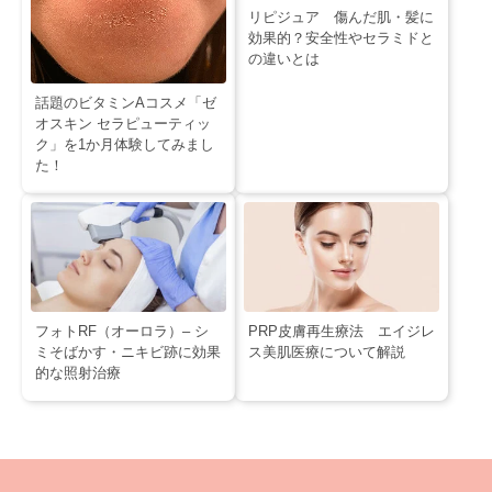
リピジュア 傷んだ肌・髪に
効果的？安全性やセラミドと
の違いとは
話題のビタミンAコスメ「ゼ
オスキン セラピューティッ
ク」を1か月体験してみまし
た！
フォトRF（オーロラ）– シ
PRP皮膚再生療法 エイジレ
ミそばかす・ニキビ跡に効果
ス美肌医療について解説
的な照射治療