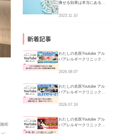
痩せる効果は本当にある
の？
2023.11.10
新着記事
わたしの名医Youtube アル
バアレルギークリニック札
幌「ニキビが皮膚科でも治
らない理由｜繰り返す人が
2026.08.07
次に考える治療を医師が解
説」を公開いたしました。
わたしの名医Youtube アル
バアレルギークリニック札
幌「30代から急に老けて見
える男性へ｜医師が教える
2026.07.24
「最初にやるべき3つ」」を
公開いたしました。
わたしの名医Youtube アル
る施術
バアレルギークリニック札
幌「赤ら顔・酒さ・ニキビ
キビ