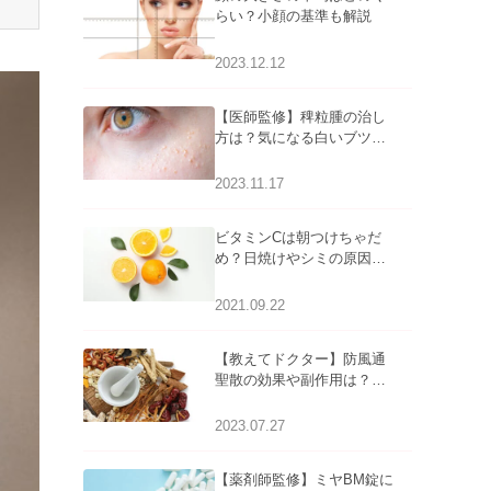
らい？小顔の基準も解説
2023.12.12
【医師監修】稗粒腫の治し
方は？気になる白いブツブ
ツの原因と自宅でできるケ
アについて
2023.11.17
ビタミンCは朝つけちゃだ
め？日焼けやシミの原因に
なるってホント？
2021.09.22
【教えてドクター】防風通
聖散の効果や副作用は？長
期服用は危険なの？
2023.07.27
【薬剤師監修】ミヤBM錠に