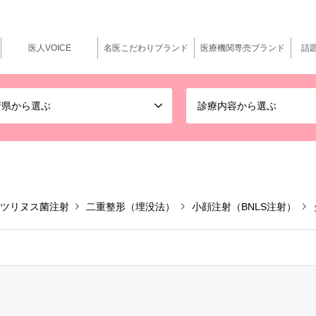
医人VOICE
名医こだわりブランド
医療機関専売ブランド
話
府県から選ぶ
診療内容から選ぶ
ツリヌス菌注射
二重整形（埋没法）
小顔注射（BNLS注射）