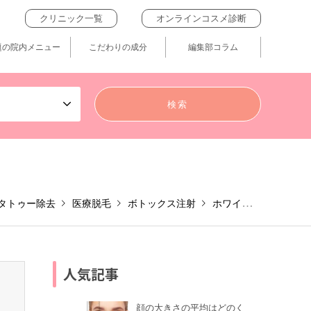
クリニック一覧
オンラインコスメ診断
題の院内メニュー
こだわりの成分
編集部コラム
タトゥー除去
医療脱毛
ボトックス注射
ホワイトニング
二
人気記事
顔の大きさの平均はどのく