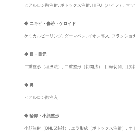
ヒアルロン酸注射, ボトックス注射, HIFU（ハイフ）, マ
◆ ニキビ・傷跡・ケロイド
ケミカルピーリング, ダーマペン, イオン導入, フラクシ
◆ 目・目元
二重整形（埋没法）, 二重整形（切開法）, 目頭切開, 目尻
◆ 鼻
ヒアルロン酸注入
◆ 輪郭・小顔整形
小顔注射（BNLS注射）, エラ形成（ボトックス注射）, 