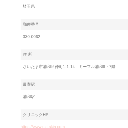
埼玉県
郵便番号
330-0062
住 所
さいたま市浦和区仲町1-1-14 ミーフル浦和6・7階
最寄駅
浦和駅
クリニックHP
https://www.ozi-skin.com