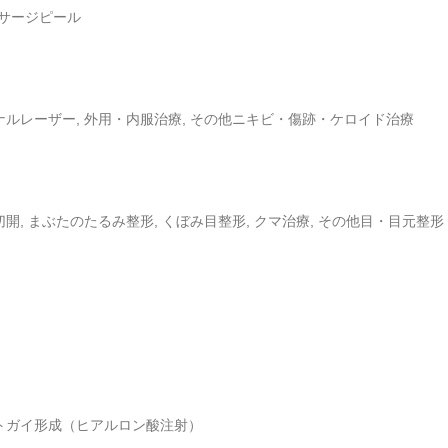
ッサージピール
ョナルレーザー, 外用・内服治療, その他ニキビ・傷跡・ケロイド治療
切開, まぶたのたるみ整形, くぼみ目整形, クマ治療, その他目・目元整形
オトガイ形成（ヒアルロン酸注射）