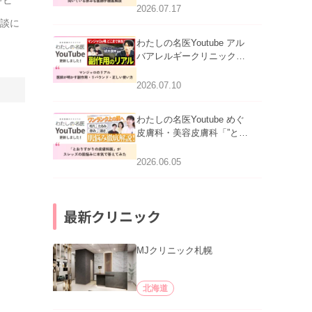
跡にVビームは効く？向い
2026.07.17
ている赤みを医師が徹底解
相談に
説」を公開いたしました。
わたしの名医Youtube アル
バアレルギークリニック札
幌「マンジャロのリアル｜
医師が明かす副作用・リバ
2026.07.10
ウンド・正しい使い方」を
公開いたしました。
わたしの名医Youtube めぐ
皮膚科・美容皮膚科「”とお
りすがりの皮膚科医”がスレ
ッズの肌悩みに本気で答え
2026.06.05
てみた」を公開いたしまし
た。
最新クリニック
MJクリニック札幌
北海道