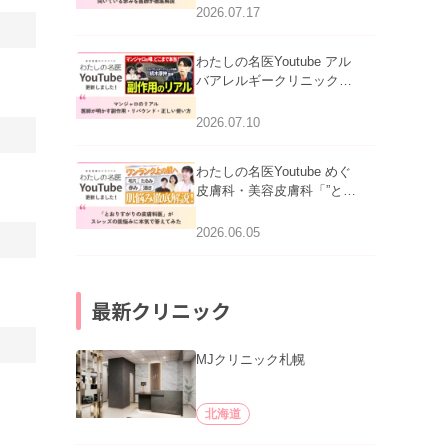
跡にVビームは効く？向い
2026.07.17
ている赤みを医師が徹底解
説」を公開いたしました。
わたしの名医Youtube アル
バアレルギークリニック札
幌「マンジャロのリアル｜
医師が明かす副作用・リバ
2026.07.10
ウンド・正しい使い方」を
公開いたしました。
わたしの名医Youtube めぐ
皮膚科・美容皮膚科「”とお
りすがりの皮膚科医”がスレ
ッズの肌悩みに本気で答え
2026.06.05
てみた」を公開いたしまし
た。
最新クリニック
MJクリニック札幌
北海道