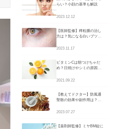
らい？小顔の基準も解説
2023.12.12
【医師監修】稗粒腫の治し
方は？気になる白いブツブ
ツの原因と自宅でできるケ
アについて
2023.11.17
ビタミンCは朝つけちゃだ
め？日焼けやシミの原因に
なるってホント？
2021.09.22
【教えてドクター】防風通
聖散の効果や副作用は？長
期服用は危険なの？
2023.07.27
【薬剤師監修】ミヤBM錠に