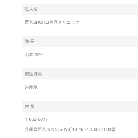
法人名
西宮SHUHEI美容クリニック
院 長
山本 周平
都道府県
兵庫県
住 所
〒662-0077
兵庫県西宮市久出ヶ谷町10-45 イルロゼオB1階