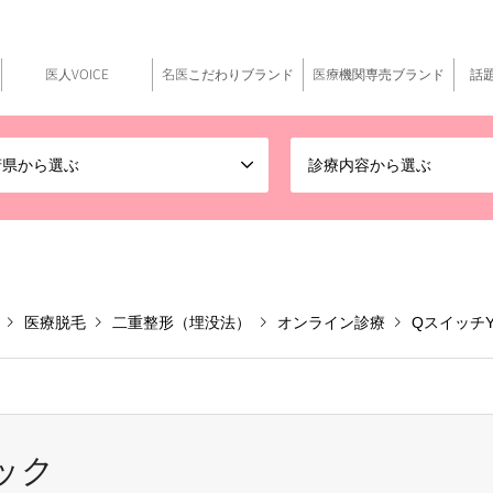
医人VOICE
名医こだわりブランド
医療機関専売ブランド
話
府県から選ぶ
診療内容から選ぶ
医療脱毛
二重整形（埋没法）
オンライン診療
Qスイッチ
ック