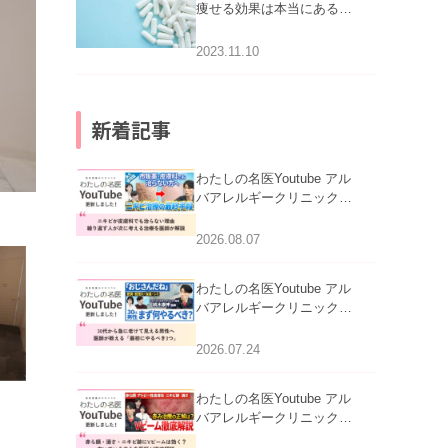
痩せる効果は本当にある
の？
2023.11.10
新着記事
わたしの名医Youtube アル
バアレルギークリニック札
幌「ニキビが皮膚科でも治
らない理由｜繰り返す人が
2026.08.07
次に考える治療を医師が解
説」を公開いたしました。
わたしの名医Youtube アル
バアレルギークリニック札
幌「30代から急に老けて見
える男性へ｜医師が教える
2026.07.24
「最初にやるべき3つ」」を
公開いたしました。
わたしの名医Youtube アル
バアレルギークリニック札
幌「赤ら顔・酒さ・ニキビ