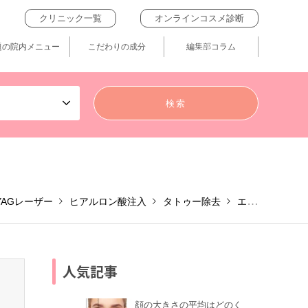
クリニック一覧
オンラインコスメ診断
題の院内メニュー
こだわりの成分
編集部コラム
YAGレーザー
ヒアルロン酸注入
タトゥー除去
エラ形成（ボトックス注射）
人気記事
顔の大きさの平均はどのく