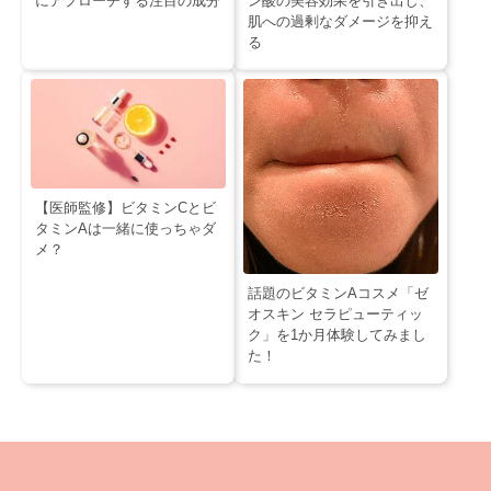
にアプローチする注目の成分
ン酸の美容効果を引き出し、
肌への過剰なダメージを抑え
る
【医師監修】ビタミンCとビ
タミンAは一緒に使っちゃダ
メ？
話題のビタミンAコスメ「ゼ
オスキン セラピューティッ
ク」を1か月体験してみまし
た！