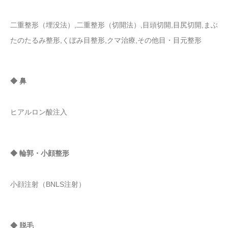
二重整形（埋没法）,二重整形（切開法）,目頭切開,目尻切開,まぶ
たのたるみ整形,くぼみ目整形,クマ治療,その他目・目元整形
◆ 鼻
ヒアルロン酸注入
◆ 輪郭・小顔整形
小顔注射（BNLS注射）
◆ 脱毛