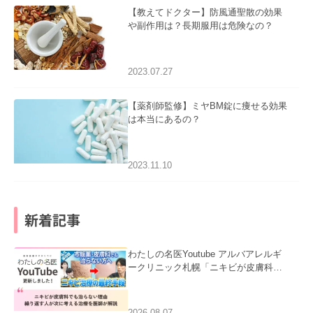
【教えてドクター】防風通聖散の効果
や副作用は？長期服用は危険なの？
2023.07.27
【薬剤師監修】ミヤBM錠に痩せる効果
は本当にあるの？
2023.11.10
新着記事
わたしの名医Youtube アルバアレルギ
ークリニック札幌「ニキビが皮膚科で
も治らない理由｜繰り返す人が次に考
える治療を医師が解説」を公開いたし
ました。
2026.08.07