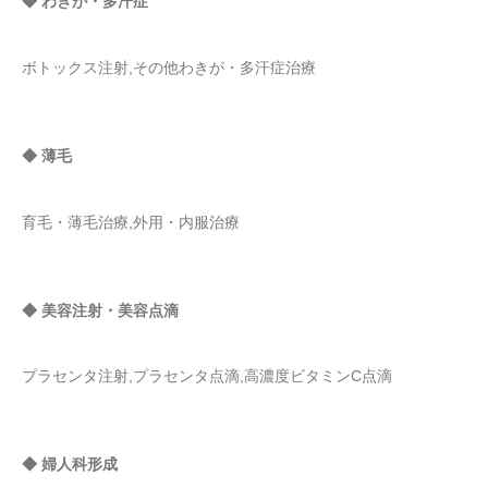
◆ わきが・多汗症
ボトックス注射,その他わきが・多汗症治療
◆ 薄毛
育毛・薄毛治療,外用・内服治療
◆ 美容注射・美容点滴
プラセンタ注射,プラセンタ点滴,高濃度ビタミンC点滴
◆ 婦人科形成