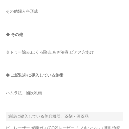
その他婦人科形成
◆ その他
タトゥー除去,ほくろ除去,あざ治療,ピアス穴あけ
◆ 上記以外に導入している施術
ハムラ法、陥没乳頭
施設に導入している美容機器、薬剤・医薬品
ピコレーザー,炭酸ガス(CO2)レーザー,ミノキシジル（薄毛治療