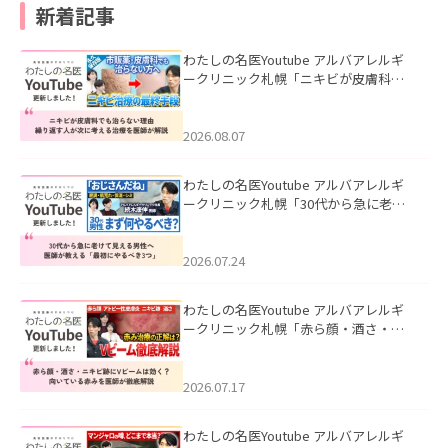
新着記事
わたしの名医Youtube アルバアレルギ
ークリニック札幌「ニキビが皮膚科で
も治らない理由｜繰り返す人が次に考
える治療を医師が解説」を公開いたし
ました。
2026.08.07
わたしの名医Youtube アルバアレルギ
ークリニック札幌「30代から急に老け
て見える男性へ｜医師が教える「最初
にやるべき3つ」」を公開いたしまし
た。
2026.07.24
わたしの名医Youtube アルバアレルギ
ークリニック札幌「赤ら顔・酒さ・ニ
キビ跡にVビームは効く？向いている赤
みを医師が徹底解説」を公開いたしま
した。
2026.07.17
わたしの名医Youtube アルバアレルギ