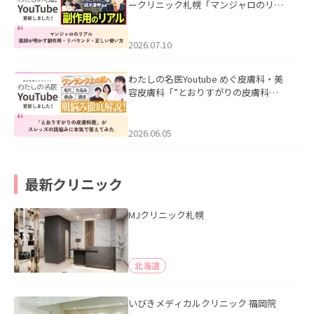
ークリニック札幌「マンジャロのリア
ル｜医師が明かす副作用・リバウン
ド・正しい使い方」を公開いたしまし
た。
2026.07.10
わたしの名医Youtube めぐ皮膚科・美
容皮膚科「”とおりすがりの皮膚科
医”がスレッズの肌悩みに本気で答えて
みた」を公開いたしました。
2026.06.05
最新クリニック
MJクリニック札幌
北海道
いびきメディカルクリニック 福岡院