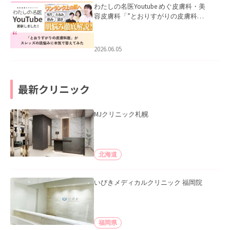
わたしの名医Youtube めぐ皮膚科・美
容皮膚科「”とおりすがりの皮膚科
医”がスレッズの肌悩みに本気で答えて
みた」を公開いたしました。
2026.06.05
最新クリニック
MJクリニック札幌
北海道
いびきメディカルクリニック 福岡院
福岡県