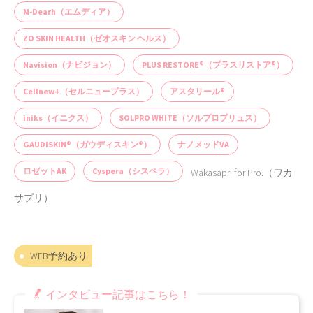
M-Dearh（エムディア）
ZO SKIN HEALTH（ゼオスキン ヘルス）
Navision（ナビジョン）
PLUS RESTORE®（プラスリストア®）
Cellnew+（セルニュープラス）
アスタリール®
iniks（イニクス）
SOLPRO WHITE（ソルプロプリュス）
GAUDISKIN®（ガウディスキン®）
ナノメッドVA
ロゼットAK
Cyspera（シスペラ）
Wakasapri for Pro.（ワカ
サプリ）
WEB予約あり
インタビュー記事はこちら！