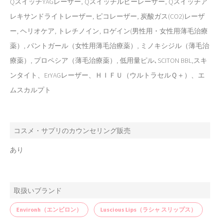
QスイッチYAGレーザー, Qスイッチルビーレーザー, Qスイッチア
レキサンドライトレーザー, ピコレーザー, 炭酸ガス(CO2)レーザ
ー, ヘリオケア, トレチノイン, ロゲイン(男性用・女性用薄毛治療
薬）, パントガール（女性用薄毛治療薬）, ミノキシジル（薄毛治
療薬）, プロペシア（薄毛治療薬）, 低用量ピル､SCITON BBL,スキ
ンタイト、ErYAGレーザー、ＨＩＦＵ（ウルトラセルＱ＋）、エ
ムスカルプト
コスメ・サプリのカウンセリング販売
あり
取扱いブランド
Environh（エンビロン）
Luscious Lips（ラシャ スリップス）