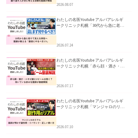
ました。
2026.08.07
わたしの名医Youtube アルバアレルギ
ークリニック札幌「30代から急に老け
て見える男性へ｜医師が教える「最初
にやるべき3つ」」を公開いたしまし
た。
2026.07.24
わたしの名医Youtube アルバアレルギ
ークリニック札幌「赤ら顔・酒さ・ニ
キビ跡にVビームは効く？向いている赤
みを医師が徹底解説」を公開いたしま
した。
2026.07.17
わたしの名医Youtube アルバアレルギ
ークリニック札幌「マンジャロのリア
ル｜医師が明かす副作用・リバウン
ド・正しい使い方」を公開いたしまし
た。
2026.07.10