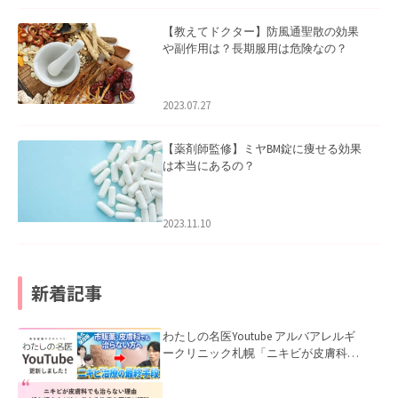
【教えてドクター】防風通聖散の効果
や副作用は？長期服用は危険なの？
2023.07.27
【薬剤師監修】ミヤBM錠に痩せる効果
は本当にあるの？
2023.11.10
新着記事
わたしの名医Youtube アルバアレルギ
ークリニック札幌「ニキビが皮膚科で
も治らない理由｜繰り返す人が次に考
える治療を医師が解説」を公開いたし