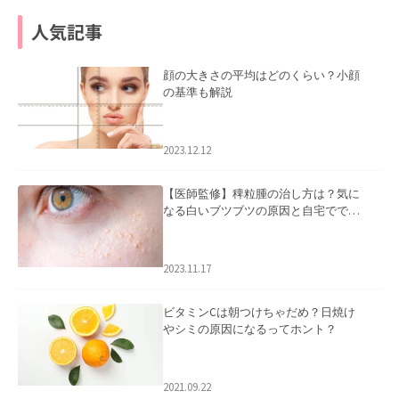
人気記事
顔の大きさの平均はどのくらい？小顔
の基準も解説
2023.12.12
【医師監修】稗粒腫の治し方は？気に
なる白いブツブツの原因と自宅ででき
るケアについて
2023.11.17
ビタミンCは朝つけちゃだめ？日焼け
やシミの原因になるってホント？
2021.09.22