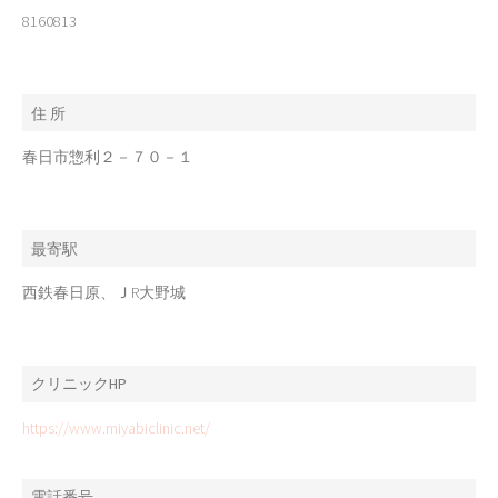
8160813
住 所
春日市惣利２－７０－１
最寄駅
西鉄春日原、ＪR大野城
クリニックHP
https://www.miyabiclinic.net/
電話番号