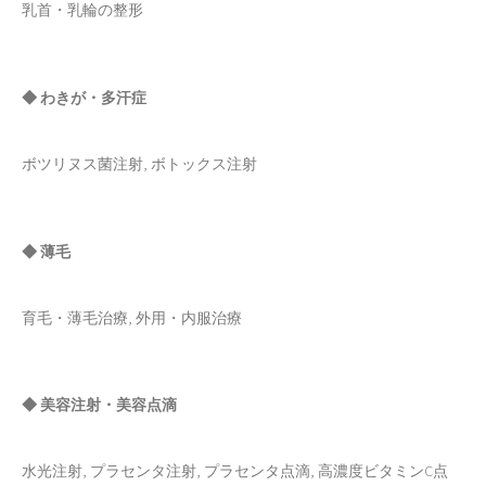
乳首・乳輪の整形
◆ わきが・多汗症
ボツリヌス菌注射, ボトックス注射
◆ 薄毛
育毛・薄毛治療, 外用・内服治療
◆ 美容注射・美容点滴
水光注射, プラセンタ注射, プラセンタ点滴, 高濃度ビタミンC点