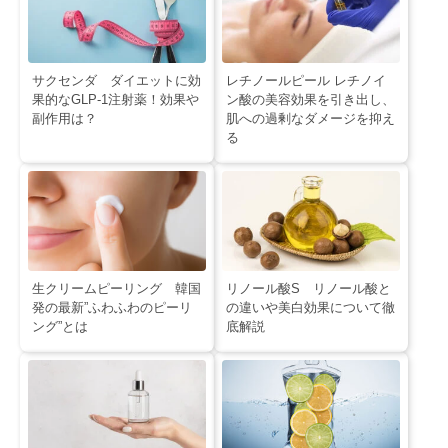
サクセンダ ダイエットに効
レチノールピール レチノイ
果的なGLP-1注射薬！効果や
ン酸の美容効果を引き出し、
副作用は？
肌への過剰なダメージを抑え
る
生クリームピーリング 韓国
リノール酸S リノール酸と
発の最新”ふわふわのピーリ
の違いや美白効果について徹
ング”とは
底解説