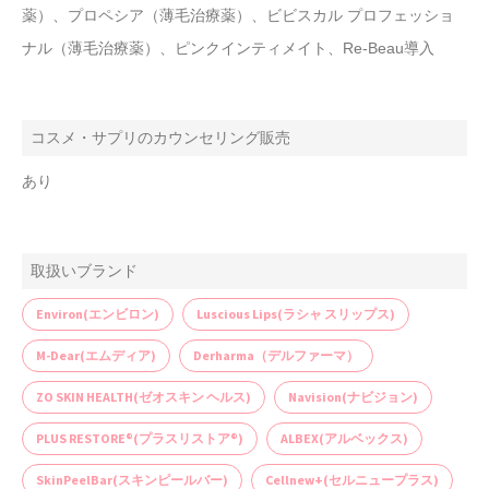
薬）、プロペシア（薄毛治療薬）、ビビスカル プロフェッショ
ナル（薄毛治療薬）、ピンクインティメイト、Re-Beau導入
コスメ・サプリのカウンセリング販売
あり
取扱いブランド
Environ(エンビロン)
Luscious Lips(ラシャ スリップス)
M-Dear(エムディア)
Derharma（デルファーマ）
ZO SKIN HEALTH(ゼオスキン ヘルス)
Navision(ナビジョン)
PLUS RESTORE®(プラスリストア®)
ALBEX(アルベックス)
SkinPeelBar(スキンピールバー)
Cellnew+(セルニュープラス)