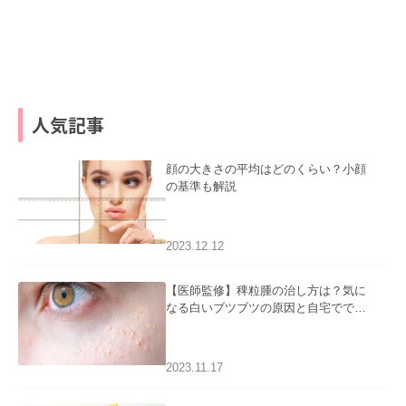
人気記事
顔の大きさの平均はどのくらい？小顔
の基準も解説
2023.12.12
【医師監修】稗粒腫の治し方は？気に
なる白いブツブツの原因と自宅ででき
るケアについて
2023.11.17