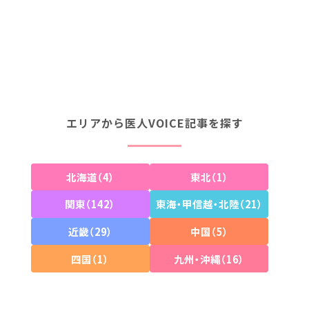
医療法人 七覚会 ウィルクリニック
表参道
大阪・本町にある「ウィルクリニック」は、レー
表参道レ
ザーをはじめとする様々な施術を患者様のニーズ
理、美容
に合わせて取
ト、ネイ
エリアから医人VOICE記事を探す
北海道（4）
東北（1）
関東（142）
東海・甲信越・北陸（21）
近畿（29）
中国（5）
四国（1）
九州・沖縄（16）