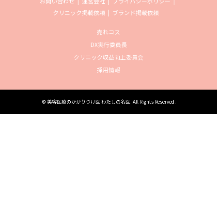
お問い合わせ
運営会社
プライバシーポリシー
クリニック掲載依頼
ブランド掲載依頼
売れコス
DX実行委員長
クリニック収益向上委員会
採用情報
©
美容医療のかかりつけ医 わたしの名医
. All Rights Reserved.