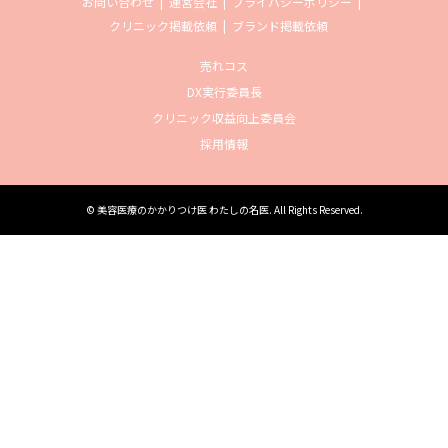
お問い合わせ
運営会社
プライバシーポリシー
クリニック掲載依頼
ブランド掲載依頼
売れコス
DX実行委員長
クリニック収益向上委員会
採用情報
©
美容医療のかかりつけ医 わたしの名医
. All Rights Reserved.