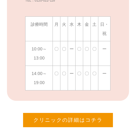
TEL：0120-022-118
診療時間
月
火
水
木
金
土
日・
祝
10:00～
〇
〇
ー
〇
〇
〇
ー
13:00
14:00～
〇
〇
ー
〇
〇
〇
ー
19:00
クリニックの詳細はコチラ