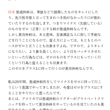
鈴木
形成外科は、事故などで損傷したものをキレイにした
り、先天性奇形と言って生まれつき指がなかったり口が割れ
ていたりするのを治します。つまりマイナス（欠損している）
のものをゼロ（正常）にする科が形成外科なんです。
しかし美容外科は、ある意味、五体満足な人に対して手術な
どを行うことになるので、捉え方によっては、もともとのベ
ースがゼロと言うことも出来ますよね。ですので、よりキレイ
になりたい、より鼻を高くしたい、より目をパッチリさせた
いといった行為などは、ゼロのものをプラスにもっていく行
くという行為と捉えることも出来ます。
このゼロをプラス1に持って行くのが美容外科なんです。
私は20年間、形成外科医をしてマイナスをゼロに持って行こ
うという意識でやってきしまたが、今度はゼロをプラス1にす
ることをやりたいと思ったんです。
あとは、アメリカでは形成外科のドクターがプライベートクリ
ニックを持っていて美容外科をやっているのを見ていたのも美
容をやりたいと思った理由の一つです。