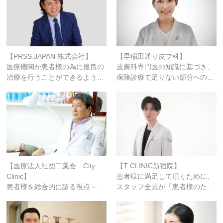
【PRSS.JAPAN 株式会社】
【早稲田通り皮フ科】
医療機関が患者様の為に最良の
皮膚科専門医の知識に基づき、
治療を行うことができるよう…
保険診療で足りない部分への…
【医療法人社団二葉会 City
【T CLINIC新宿院】
Clinic】
患者様に満足して頂くために、
患者様を総合的に診る視点－…
スタッフ全員が「患者様のた…