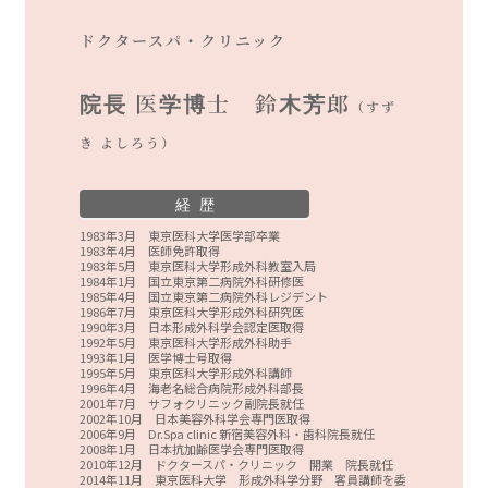
ドクタースパ・クリニック
院長 医学博士 鈴木芳郎
（すず
き よしろう）
経 歴
1983年3月 東京医科大学医学部卒業
1983年4月 医師免許取得
1983年5月 東京医科大学形成外科教室入局
1984年1月 国立東京第二病院外科研修医
1985年4月 国立東京第二病院外科レジデント
1986年7月 東京医科大学形成外科研究医
1990年3月 日本形成外科学会認定医取得
1992年5月 東京医科大学形成外科助手
1993年1月 医学博士号取得
1995年5月 東京医科大学形成外科講師
1996年4月 海老名総合病院形成外科部長
2001年7月 サフォクリニック副院長就任
2002年10月 日本美容外科学会専門医取得
2006年9月 Dr.Spa clinic 新宿美容外科・歯科院長就任
2008年1月 日本抗加齢医学会専門医取得
2010年12月 ドクタースパ・クリニック 開業 院長就任
2014年11月 東京医科大学 形成外科学分野 客員講師を委