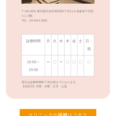
〒150-0001 東京都渋谷区神宮前4丁目11-6 表参道千代田
ビル 9階
TEL：03-5414-3600
診療時間
月
火
水
木
金
土
日・
祝
10:00～
ー
〇
ー
〇
〇
〇
〇
19:00
受付は診療時間終了30分前までになります。
【休診日】月曜・水曜・正月・お盆
クリニックの詳細はコチラ