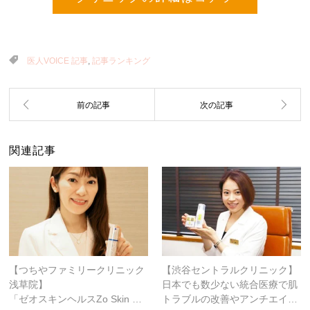
医人VOICE 記事
,
記事ランキング
関連記事
【つちやファミリークリニック
【渋谷セントラルクリニック】
浅草院】
日本でも数少ない統合医療で肌
「ゼオスキンヘルスZo Skin …
トラブルの改善やアンチエイ…