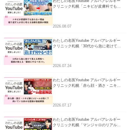
わたしの名医Youtube アルバアレルギー
クリニック札幌「ニキビが皮膚科でも治
らない理由｜繰り返す人が次に考える治
療を医師が解説」を公開いたしました。
2026.08.07
わたしの名医Youtube アルバアレルギー
クリニック札幌「30代から急に老けて見
える男性へ｜医師が教える「最初にやる
べき3つ」」を公開いたしました。
2026.07.24
わたしの名医Youtube アルバアレルギー
クリニック札幌「赤ら顔・酒さ・ニキビ
跡にVビームは効く？向いている赤みを
医師が徹底解説」を公開いたしました。
2026.07.17
わたしの名医Youtube アルバアレルギー
クリニック札幌「マンジャロのリアル｜