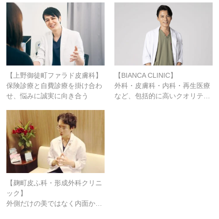
【上野御徒町ファラド皮膚科】
【BIANCA CLINIC】
保険診療と自費診療を掛け合わ
外科・皮膚科・内科・再生医療
せ、悩みに誠実に向き合う
など、包括的に高いクオリテ…
【麹町皮ふ科・形成外科クリニ
ック】
外側だけの美ではなく内面か…