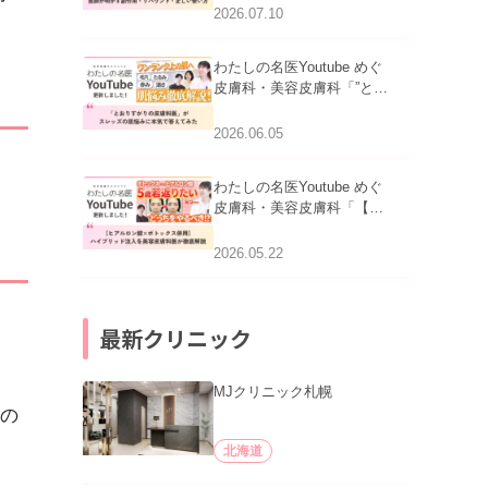
医師が明かす副作用・リバ
2026.07.10
ウンド・正しい使い方」を
公開いたしました。
わたしの名医Youtube めぐ
皮膚科・美容皮膚科「”とお
りすがりの皮膚科医”がスレ
ッズの肌悩みに本気で答え
2026.06.05
てみた」を公開いたしまし
た。
わたしの名医Youtube めぐ
皮膚科・美容皮膚科「【ヒ
アルロン酸×ボトックス併
用】ハイブリッド注入を美
2026.05.22
容皮膚科医が徹底解説」を
公開いたしました。
最新クリニック
MJクリニック札幌
の
北海道