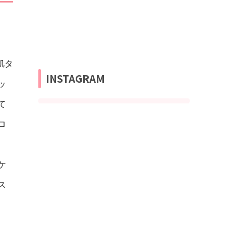
肌タ
INSTAGRAM
ッ
て
ロ
ケ
ス