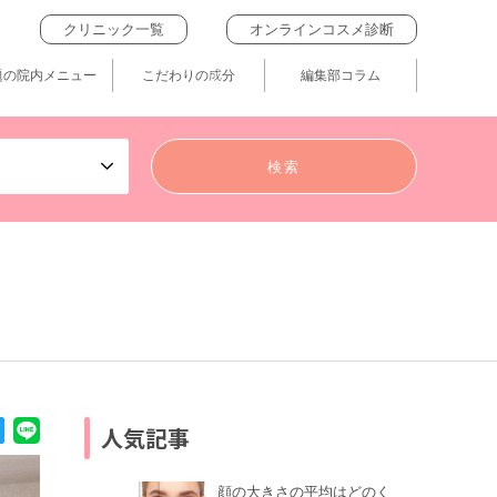
クリニック一覧
オンラインコスメ診断
題の院内メニュー
こだわりの成分
編集部コラム
人気記事
顔の大きさの平均はどのく