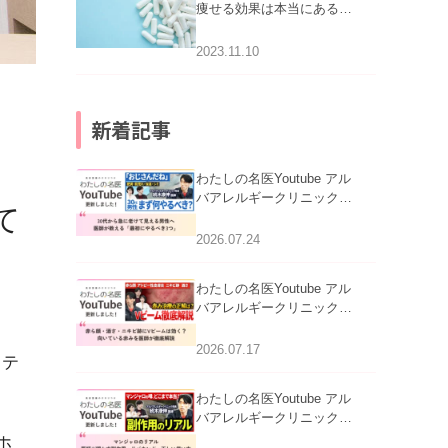
痩せる効果は本当にある
の？
2023.11.10
新着記事
わたしの名医Youtube アル
バアレルギークリニック札
て
幌「30代から急に老けて見
える男性へ｜医師が教える
2026.07.24
「最初にやるべき3つ」」を
公開いたしました。
わたしの名医Youtube アル
バアレルギークリニック札
幌「赤ら顔・酒さ・ニキビ
跡にVビームは効く？向い
2026.07.17
ステ
ている赤みを医師が徹底解
説」を公開いたしました。
わたしの名医Youtube アル
バアレルギークリニック札
幌「マンジャロのリアル｜
ホ