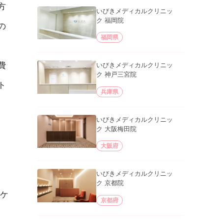
方
いびきメディカルクリニッ
ク 福岡院
の
福岡県
費
いびきメディカルクリニッ
ク 神戸三宮院
ト
兵庫県
いびきメディカルクリニッ
ク 大阪梅田院
大阪府
いびきメディカルクリニッ
ク 京都院
ケ
京都府