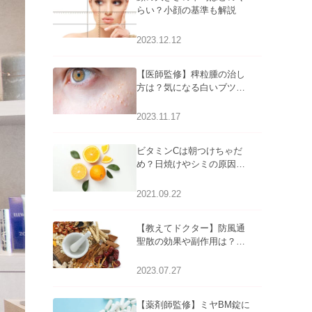
らい？小顔の基準も解説
2023.12.12
【医師監修】稗粒腫の治し
方は？気になる白いブツブ
ツの原因と自宅でできるケ
アについて
2023.11.17
ビタミンCは朝つけちゃだ
め？日焼けやシミの原因に
なるってホント？
2021.09.22
【教えてドクター】防風通
聖散の効果や副作用は？長
期服用は危険なの？
2023.07.27
【薬剤師監修】ミヤBM錠に