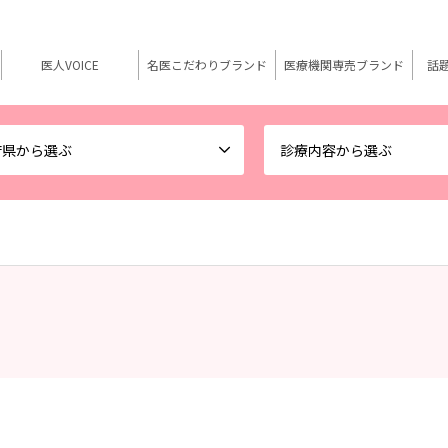
医人VOICE
名医こだわりブランド
医療機関専売ブランド
話
府県から選ぶ
診療内容から選ぶ