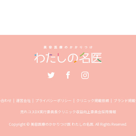
い合わせ
運営会社
プライバシーポリシー
クリニック掲載依頼
ブランド掲載
売れコス
DX実行委員長
クリニック収益向上委員会
採用情報
Copyright
©
美容医療のかかりつけ医 わたしの名医
. All Rights Reserved.