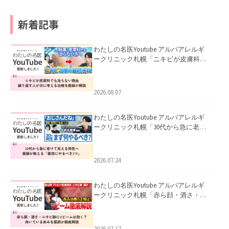
新着記事
わたしの名医Youtube アルバアレルギ
ークリニック札幌「ニキビが皮膚科で
も治らない理由｜繰り返す人が次に考
える治療を医師が解説」を公開いたし
ました。
2026.08.07
わたしの名医Youtube アルバアレルギ
ークリニック札幌「30代から急に老け
て見える男性へ｜医師が教える「最初
にやるべき3つ」」を公開いたしまし
た。
2026.07.24
わたしの名医Youtube アルバアレルギ
ークリニック札幌「赤ら顔・酒さ・ニ
キビ跡にVビームは効く？向いている赤
みを医師が徹底解説」を公開いたしま
した。
2026.07.17