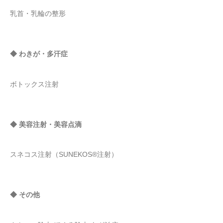
乳首・乳輪の整形
◆ わきが・多汗症
ボトックス注射
◆ 美容注射・美容点滴
スネコス注射（SUNEKOS®注射）
◆ その他