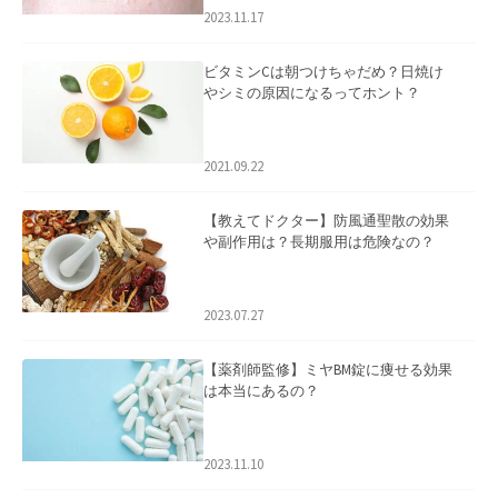
2023.11.17
ビタミンCは朝つけちゃだめ？日焼け
やシミの原因になるってホント？
2021.09.22
【教えてドクター】防風通聖散の効果
や副作用は？長期服用は危険なの？
2023.07.27
【薬剤師監修】ミヤBM錠に痩せる効果
は本当にあるの？
2023.11.10