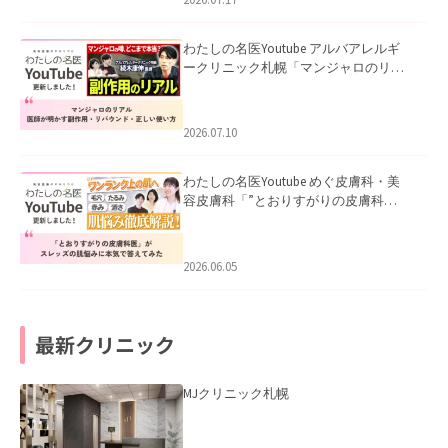
わたしの名医Youtube アルバアレルギ
ークリニック札幌「マンジャロのリア
ル｜医師が明かす副作用・リバウン
ド・正しい使い方」を公開いたしまし
た。
2026.07.10
わたしの名医Youtube めぐ皮膚科・美
容皮膚科「”とおりすがりの皮膚科
医”がスレッズの肌悩みに本気で答えて
みた」を公開いたしました。
2026.06.05
最新クリニック
MJクリニック札幌