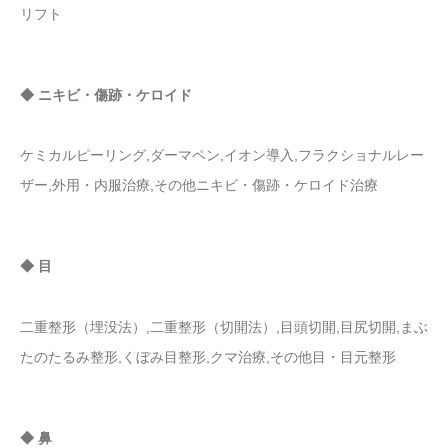
リフト
◆ ニキビ・傷跡・ケロイド
ケミカルピーリング,ダーマペン,イオン導入,フラクショナルレー
ザー,外用・内服治療,その他ニキビ・傷跡・ケロイド治療
◆ 目
二重整形（埋没法）,二重整形（切開法）,目頭切開,目尻切開,まぶ
たのたるみ整形,くぼみ目整形,クマ治療,その他目・目元整形
◆ 鼻