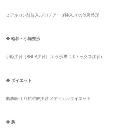
ヒアルロン酸注入,プロテアーゼ挿入,その他鼻整形
◆ 輪郭・小顔整形
小顔注射（BNLS注射）,エラ形成（ボトックス注射）
◆ ダイエット
脂肪吸引,脂肪溶解注射,メディカルダイエット
◆ 胸