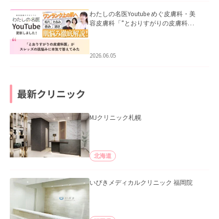
わたしの名医Youtube めぐ皮膚科・美
容皮膚科「”とおりすがりの皮膚科
医”がスレッズの肌悩みに本気で答えて
みた」を公開いたしました。
2026.06.05
最新クリニック
MJクリニック札幌
北海道
いびきメディカルクリニック 福岡院