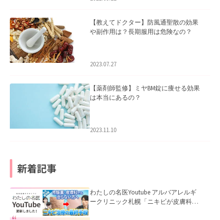
【教えてドクター】防風通聖散の効果
や副作用は？長期服用は危険なの？
2023.07.27
【薬剤師監修】ミヤBM錠に痩せる効果
は本当にあるの？
2023.11.10
新着記事
わたしの名医Youtube アルバアレルギ
ークリニック札幌「ニキビが皮膚科で
も治らない理由｜繰り返す人が次に考