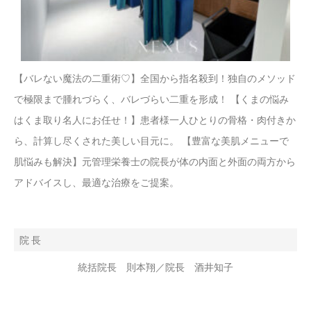
【バレない魔法の二重術♡】全国から指名殺到！独自のメソッド
で極限まで腫れづらく、バレづらい二重を形成！ 【くまの悩み
はくま取り名人にお任せ！】患者様一人ひとりの骨格・肉付きか
ら、計算し尽くされた美しい目元に。 【豊富な美肌メニューで
肌悩みも解決】元管理栄養士の院長が体の内面と外面の両方から
アドバイスし、最適な治療をご提案。
院 長
統括院長 則本翔／院長 酒井知子