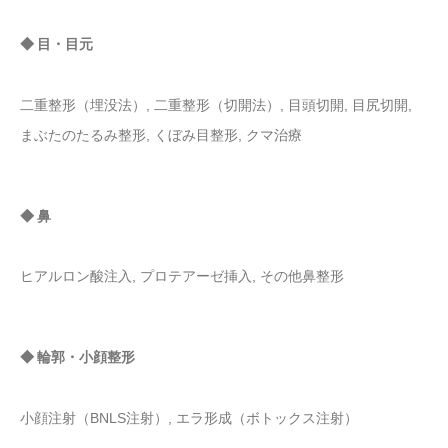
◆ 目・目元
二重整形（埋没法）, 二重整形（切開法）, 目頭切開, 目尻切開,
まぶたのたるみ整形, くぼみ目整形, クマ治療
◆ 鼻
ヒアルロン酸注入, プロテアーゼ挿入, その他鼻整形
◆ 輪郭・小顔整形
小顔注射（BNLS注射）, エラ形成（ボトックス注射）