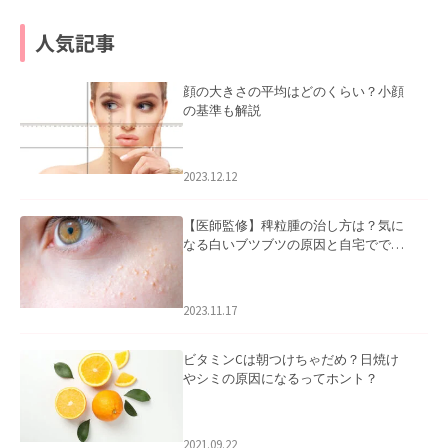
人気記事
顔の大きさの平均はどのくらい？小顔
の基準も解説
2023.12.12
【医師監修】稗粒腫の治し方は？気に
なる白いブツブツの原因と自宅ででき
るケアについて
2023.11.17
ビタミンCは朝つけちゃだめ？日焼け
やシミの原因になるってホント？
2021.09.22