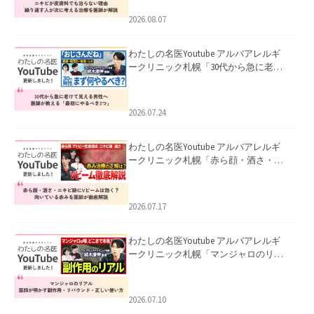
える治療を医師が解説」を公開いたし
ました。
2026.08.07
わたしの名医Youtube アルバアレルギ
ークリニック札幌「30代から急に老け
て見える男性へ｜医師が教える「最初
にやるべき3つ」」を公開いたしまし
た。
2026.07.24
わたしの名医Youtube アルバアレルギ
ークリニック札幌「赤ら顔・酒さ・ニ
キビ跡にVビームは効く？向いている赤
みを医師が徹底解説」を公開いたしま
した。
2026.07.17
わたしの名医Youtube アルバアレルギ
ークリニック札幌「マンジャロのリア
ル｜医師が明かす副作用・リバウン
ド・正しい使い方」を公開いたしまし
た。
2026.07.10