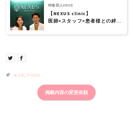
特集 医人VOICE
【NEXUS clinic】
医師×スタッフ×患者様との絆を
深めて、To Be With Youの精神
で寄り添っていきます
東京都
,
千代田区
掲載内容の変更依頼