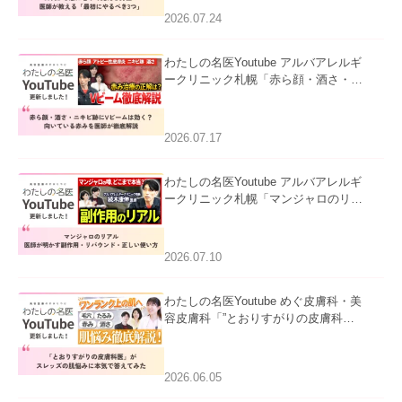
た。
2026.07.24
わたしの名医Youtube アルバアレルギ
ークリニック札幌「赤ら顔・酒さ・ニ
キビ跡にVビームは効く？向いている
赤みを医師が徹底解説」を公開いたし
ました。
2026.07.17
わたしの名医Youtube アルバアレルギ
ークリニック札幌「マンジャロのリア
ル｜医師が明かす副作用・リバウン
ド・正しい使い方」を公開いたしまし
た。
2026.07.10
わたしの名医Youtube めぐ皮膚科・美
容皮膚科「”とおりすがりの皮膚科
医”がスレッズの肌悩みに本気で答えて
みた」を公開いたしました。
2026.06.05