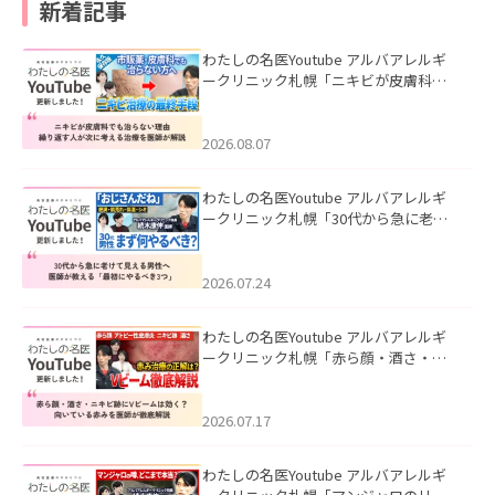
新着記事
わたしの名医Youtube アルバアレルギ
ークリニック札幌「ニキビが皮膚科で
も治らない理由｜繰り返す人が次に考
える治療を医師が解説」を公開いたし
ました。
2026.08.07
わたしの名医Youtube アルバアレルギ
ークリニック札幌「30代から急に老け
て見える男性へ｜医師が教える「最初
にやるべき3つ」」を公開いたしまし
た。
2026.07.24
わたしの名医Youtube アルバアレルギ
ークリニック札幌「赤ら顔・酒さ・ニ
キビ跡にVビームは効く？向いている赤
みを医師が徹底解説」を公開いたしま
した。
2026.07.17
わたしの名医Youtube アルバアレルギ