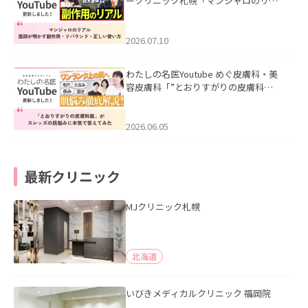
ークリニック札幌「マンジャロのリア
ル｜医師が明かす副作用・リバウン
ド・正しい使い方」を公開いたしまし
た。
2026.07.10
わたしの名医Youtube めぐ皮膚科・美
容皮膚科「”とおりすがりの皮膚科
医”がスレッズの肌悩みに本気で答えて
みた」を公開いたしました。
2026.06.05
最新クリニック
MJクリニック札幌
北海道
いびきメディカルクリニック 福岡院